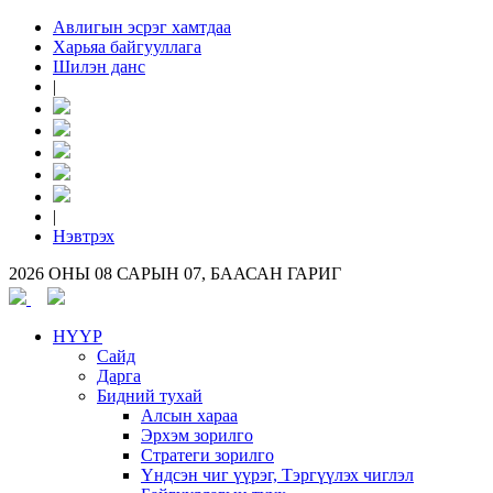
Авлигын эсрэг хамтдаа
Харьяа байгууллага
Шилэн данс
|
|
Нэвтрэх
2026 ОНЫ 08 САРЫН 07, БААСАН ГАРИГ
НҮҮР
Сайд
Дарга
Бидний тухай
Алсын хараа
Эрхэм зорилго
Стратеги зорилго
Үндсэн чиг үүрэг, Тэргүүлэх чиглэл