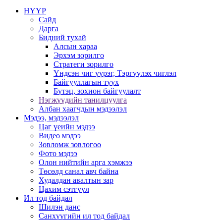
НҮҮР
Сайд
Дарга
Бидний тухай
Алсын хараа
Эрхэм зорилго
Стратеги зорилго
Үндсэн чиг үүрэг, Тэргүүлэх чиглэл
Байгууллагын түүх
Бүтэц, зохион байгуулалт
Нэгжүүдийн танилцуулга
Албан хаагчдын мэдээлэл
Мэдээ, мэдээлэл
Цаг үеийн мэдээ
Видео мэдээ
Зөвлөмж зөвлөгөө
Фото мэдээ
Олон нийтийн арга хэмжээ
Төсөлд санал авч байна
Худалдан авалтын зар
Цахим сэтгүүл
Ил тод байдал
Шилэн данс
Санхүүгийн ил тод байдал