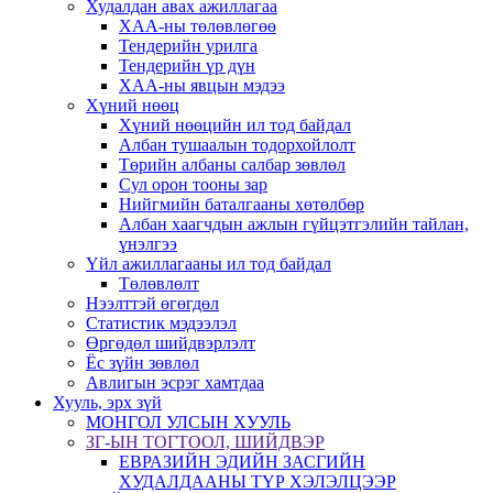
Худалдан авах ажиллагаа
ХАА-ны төлөвлөгөө
Тендерийн урилга
Тендерийн үр дүн
ХАА-ны явцын мэдээ
Хүний нөөц
Хүний нөөцийн ил тод байдал
Албан тушаалын тодорхойлолт
Төрийн албаны салбар зөвлөл
Сул орон тооны зар
Нийгмийн баталгааны хөтөлбөр
Албан хаагчдын ажлын гүйцэтгэлийн тайлан,
үнэлгээ
Үйл ажиллагааны ил тод байдал
Төлөвлөлт
Нээлттэй өгөгдөл
Статистик мэдээлэл
Өргөдөл шийдвэрлэлт
Ёс зүйн зөвлөл
Авлигын эсрэг хамтдаа
Хууль, эрх зүй
МОНГОЛ УЛСЫН ХУУЛЬ
ЗГ-ЫН ТОГТООЛ, ШИЙДВЭР
ЕВРАЗИЙН ЭДИЙН ЗАСГИЙН
ХУДАЛДААНЫ ТҮР ХЭЛЭЛЦЭЭР