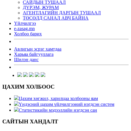
САЙДЫН ТУШААЛ
ДҮРЭМ, ЖУРАМ
АГЕНТЛАГИЙН ДАРГЫН ТУШААЛ
ТӨСӨЛД САНАЛ АВЧ БАЙНА
Үйлчилгээ
e-zasag.mn
Холбоо барих
Авлигын эсрэг хамтдаа
Харьяа байгууллага
Шилэн данс
ЦАХИМ ХОЛБООС
Цахим хөгжил, харилцаа холбооны яам
Үндэсний цахим үйлчилгээний нэгдсэн систем
Статистикийн мэдээллийн нэгдсэн сан
САЙТЫН ХАНДАЛТ