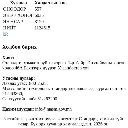
Хугацаа
Хандалтын тоо
ӨНӨӨДӨР
557
ЭНЭ 7 ХОНОГ
6035
ЭНЭ САР
8159
НИЙТ
1124615
Холбоо барих
Хаяг:
Стандарт, хэмжил зүйн газрын 1-р байр Энхтайваны өргөн
чөлөө 46А Баянзүрх дүүрэг, Улаанбаатар хот
Утасны дугаар:
Лавлах утас:1800-2525;
Мэдээллийн технологи, стандартын лавлагаа, сургалтын төв
51-263860;
Санхүүгийн алба 51-262200
Цахим шуудан:
info@masm.gov.mn
Засгийн газрын тохируулагч агентлаг Стандарт, хэмжил зүйн
газар. Бүх эрх хуулиар хамгаалагдсан. 2026 он.