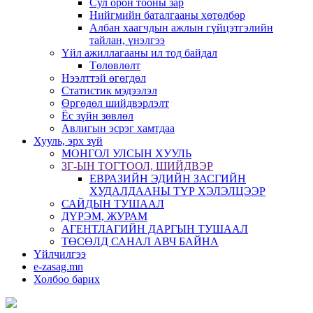
Сул орон тооны зар
Нийгмийн баталгааны хөтөлбөр
Албан хаагчдын ажлын гүйцэтгэлийн
тайлан, үнэлгээ
Үйл ажиллагааны ил тод байдал
Төлөвлөлт
Нээлттэй өгөгдөл
Статистик мэдээлэл
Өргөдөл шийдвэрлэлт
Ёс зүйн зөвлөл
Авлигын эсрэг хамтдаа
Хууль, эрх зүй
МОНГОЛ УЛСЫН ХУУЛЬ
ЗГ-ЫН ТОГТООЛ, ШИЙДВЭР
ЕВРАЗИЙН ЭДИЙН ЗАСГИЙН
ХУДАЛДААНЫ ТҮР ХЭЛЭЛЦЭЭР
САЙДЫН ТУШААЛ
ДҮРЭМ, ЖУРАМ
АГЕНТЛАГИЙН ДАРГЫН ТУШААЛ
ТӨСӨЛД САНАЛ АВЧ БАЙНА
Үйлчилгээ
e-zasag.mn
Холбоо барих