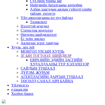
Сул орон тооны зар
Нийгмийн баталгааны хөтөлбөр
Албан хаагчдын ажлын гүйцэтгэлийн
тайлан, үнэлгээ
Үйл ажиллагааны ил тод байдал
Төлөвлөлт
Нээлттэй өгөгдөл
Статистик мэдээлэл
Өргөдөл шийдвэрлэлт
Ёс зүйн зөвлөл
Авлигын эсрэг хамтдаа
Хууль, эрх зүй
МОНГОЛ УЛСЫН ХУУЛЬ
ЗГ-ЫН ТОГТООЛ, ШИЙДВЭР
ЕВРАЗИЙН ЭДИЙН ЗАСГИЙН
ХУДАЛДААНЫ ТҮР ХЭЛЭЛЦЭЭР
САЙДЫН ТУШААЛ
ДҮРЭМ, ЖУРАМ
АГЕНТЛАГИЙН ДАРГЫН ТУШААЛ
ТӨСӨЛД САНАЛ АВЧ БАЙНА
Үйлчилгээ
e-zasag.mn
Холбоо барих