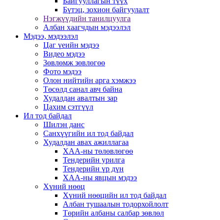
Байгууллагын түүх
Бүтэц, зохион байгуулалт
Нэгжүүдийн танилцуулга
Албан хаагчдын мэдээлэл
Мэдээ, мэдээлэл
Цаг үеийн мэдээ
Видео мэдээ
Зөвлөмж зөвлөгөө
Фото мэдээ
Олон нийтийн арга хэмжээ
Төсөлд санал авч байна
Худалдан авалтын зар
Цахим сэтгүүл
Ил тод байдал
Шилэн данс
Санхүүгийн ил тод байдал
Худалдан авах ажиллагаа
ХАА-ны төлөвлөгөө
Тендерийн урилга
Тендерийн үр дүн
ХАА-ны явцын мэдээ
Хүний нөөц
Хүний нөөцийн ил тод байдал
Албан тушаалын тодорхойлолт
Төрийн албаны салбар зөвлөл