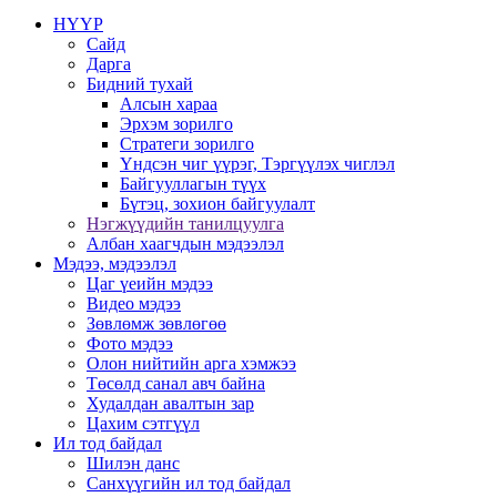
НҮҮР
Сайд
Дарга
Бидний тухай
Алсын хараа
Эрхэм зорилго
Стратеги зорилго
Үндсэн чиг үүрэг, Тэргүүлэх чиглэл
Байгууллагын түүх
Бүтэц, зохион байгуулалт
Нэгжүүдийн танилцуулга
Албан хаагчдын мэдээлэл
Мэдээ, мэдээлэл
Цаг үеийн мэдээ
Видео мэдээ
Зөвлөмж зөвлөгөө
Фото мэдээ
Олон нийтийн арга хэмжээ
Төсөлд санал авч байна
Худалдан авалтын зар
Цахим сэтгүүл
Ил тод байдал
Шилэн данс
Санхүүгийн ил тод байдал