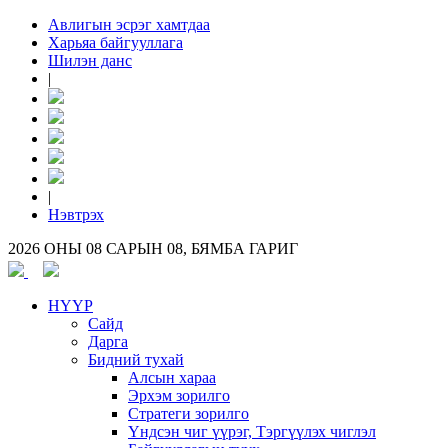
Авлигын эсрэг хамтдаа
Харьяа байгууллага
Шилэн данс
|
|
Нэвтрэх
2026 ОНЫ 08 САРЫН 08, БЯМБА ГАРИГ
НҮҮР
Сайд
Дарга
Бидний тухай
Алсын хараа
Эрхэм зорилго
Стратеги зорилго
Үндсэн чиг үүрэг, Тэргүүлэх чиглэл