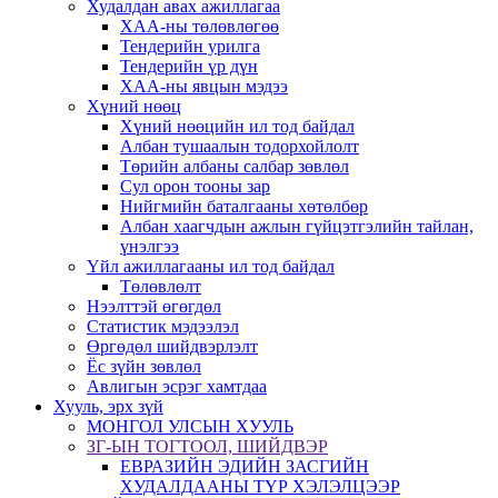
Худалдан авах ажиллагаа
ХАА-ны төлөвлөгөө
Тендерийн урилга
Тендерийн үр дүн
ХАА-ны явцын мэдээ
Хүний нөөц
Хүний нөөцийн ил тод байдал
Албан тушаалын тодорхойлолт
Төрийн албаны салбар зөвлөл
Сул орон тооны зар
Нийгмийн баталгааны хөтөлбөр
Албан хаагчдын ажлын гүйцэтгэлийн тайлан,
үнэлгээ
Үйл ажиллагааны ил тод байдал
Төлөвлөлт
Нээлттэй өгөгдөл
Статистик мэдээлэл
Өргөдөл шийдвэрлэлт
Ёс зүйн зөвлөл
Авлигын эсрэг хамтдаа
Хууль, эрх зүй
МОНГОЛ УЛСЫН ХУУЛЬ
ЗГ-ЫН ТОГТООЛ, ШИЙДВЭР
ЕВРАЗИЙН ЭДИЙН ЗАСГИЙН
ХУДАЛДААНЫ ТҮР ХЭЛЭЛЦЭЭР