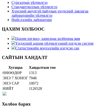
Сургалтын үйлчилгээ
Стандартчиллын үйлчилгээ
Хүнсний аюулгүй байдлын үндэсний лавлагаа
лабораторийн үйлчилгээ
Нийслэлийн лаборатори
ЦАХИМ ХОЛБООС
Цахим хөгжил, харилцаа холбооны яам
Үндэсний цахим үйлчилгээний нэгдсэн систем
Статистикийн мэдээллийн нэгдсэн сан
САЙТЫН ХАНДАЛТ
Хугацаа
Хандалтын тоо
ӨНӨӨДӨР
1313
ЭНЭ 7 ХОНОГ
7948
ЭНЭ САР
10072
НИЙТ
1126528
Холбоо барих