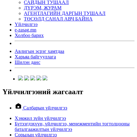
САЙДЫН ТУШААЛ
ДҮРЭМ, ЖУРАМ
АГЕНТЛАГИЙН ДАРГЫН ТУШААЛ
ТӨСӨЛД САНАЛ АВЧ БАЙНА
Үйлчилгээ
e-zasag.mn
Холбоо барих
Авлигын эсрэг хамтдаа
Харьяа байгууллага
Шилэн данс
Үйлчилгээний жагсаалт
Салбарын үйлчилгээ
Хэмжил зүйн үйлчилгээ
Бүтээгдэхүүн, үйлчилгээ, менежментийн тогтолцооны
баталгаажилтын үйлчилгээ
Сорьцын үйлчилгээ