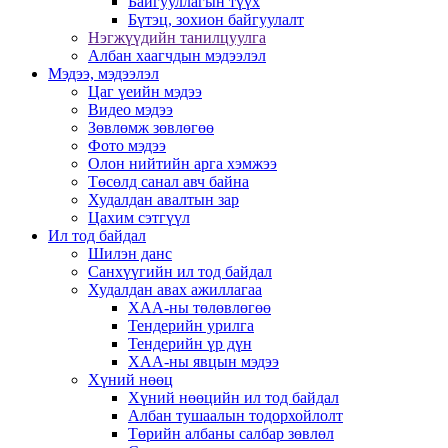
Байгууллагын түүх
Бүтэц, зохион байгуулалт
Нэгжүүдийн танилцуулга
Албан хаагчдын мэдээлэл
Мэдээ, мэдээлэл
Цаг үеийн мэдээ
Видео мэдээ
Зөвлөмж зөвлөгөө
Фото мэдээ
Олон нийтийн арга хэмжээ
Төсөлд санал авч байна
Худалдан авалтын зар
Цахим сэтгүүл
Ил тод байдал
Шилэн данс
Санхүүгийн ил тод байдал
Худалдан авах ажиллагаа
ХАА-ны төлөвлөгөө
Тендерийн урилга
Тендерийн үр дүн
ХАА-ны явцын мэдээ
Хүний нөөц
Хүний нөөцийн ил тод байдал
Албан тушаалын тодорхойлолт
Төрийн албаны салбар зөвлөл