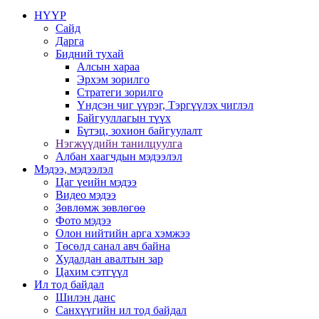
НҮҮР
Сайд
Дарга
Бидний тухай
Алсын хараа
Эрхэм зорилго
Стратеги зорилго
Үндсэн чиг үүрэг, Тэргүүлэх чиглэл
Байгууллагын түүх
Бүтэц, зохион байгуулалт
Нэгжүүдийн танилцуулга
Албан хаагчдын мэдээлэл
Мэдээ, мэдээлэл
Цаг үеийн мэдээ
Видео мэдээ
Зөвлөмж зөвлөгөө
Фото мэдээ
Олон нийтийн арга хэмжээ
Төсөлд санал авч байна
Худалдан авалтын зар
Цахим сэтгүүл
Ил тод байдал
Шилэн данс
Санхүүгийн ил тод байдал