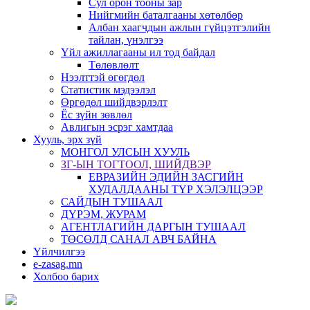
Сул орон тооны зар
Нийгмийн баталгааны хөтөлбөр
Албан хаагчдын ажлын гүйцэтгэлийн
тайлан, үнэлгээ
Үйл ажиллагааны ил тод байдал
Төлөвлөлт
Нээлттэй өгөгдөл
Статистик мэдээлэл
Өргөдөл шийдвэрлэлт
Ёс зүйн зөвлөл
Авлигын эсрэг хамтдаа
Хууль, эрх зүй
МОНГОЛ УЛСЫН ХУУЛЬ
ЗГ-ЫН ТОГТООЛ, ШИЙДВЭР
ЕВРАЗИЙН ЭДИЙН ЗАСГИЙН
ХУДАЛДААНЫ ТҮР ХЭЛЭЛЦЭЭР
САЙДЫН ТУШААЛ
ДҮРЭМ, ЖУРАМ
АГЕНТЛАГИЙН ДАРГЫН ТУШААЛ
ТӨСӨЛД САНАЛ АВЧ БАЙНА
Үйлчилгээ
e-zasag.mn
Холбоо барих