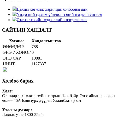
Цахим хөгжил, харилцаа холбооны яам
Үндэсний цахим үйлчилгээний нэгдсэн систем
Статистикийн мэдээллийн нэгдсэн сан
САЙТЫН ХАНДАЛТ
Хугацаа
Хандалтын тоо
ӨНӨӨДӨР
788
ЭНЭ 7 ХОНОГ
0
ЭНЭ САР
10881
НИЙТ
1127337
Холбоо барих
Хаяг:
Стандарт, хэмжил зүйн газрын 1-р байр Энхтайваны өргөн
чөлөө 46А Баянзүрх дүүрэг, Улаанбаатар хот
Утасны дугаар:
Лавлах утас:1800-2525;