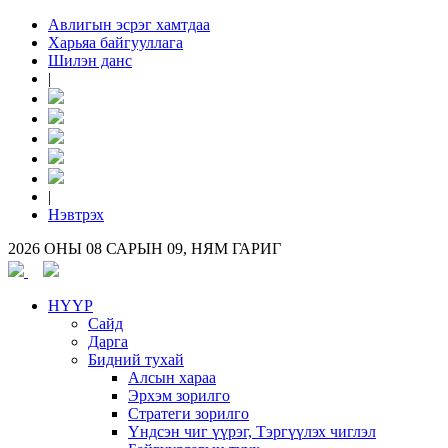
Авлигын эсрэг хамтдаа
Харьяа байгууллага
Шилэн данс
|
|
Нэвтрэх
2026 ОНЫ 08 САРЫН 09, НЯМ ГАРИГ
НҮҮР
Сайд
Дарга
Бидний тухай
Алсын хараа
Эрхэм зорилго
Стратеги зорилго
Үндсэн чиг үүрэг, Тэргүүлэх чиглэл