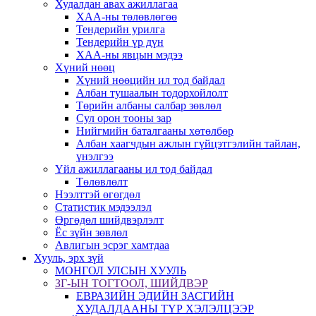
Худалдан авах ажиллагаа
ХАА-ны төлөвлөгөө
Тендерийн урилга
Тендерийн үр дүн
ХАА-ны явцын мэдээ
Хүний нөөц
Хүний нөөцийн ил тод байдал
Албан тушаалын тодорхойлолт
Төрийн албаны салбар зөвлөл
Сул орон тооны зар
Нийгмийн баталгааны хөтөлбөр
Албан хаагчдын ажлын гүйцэтгэлийн тайлан,
үнэлгээ
Үйл ажиллагааны ил тод байдал
Төлөвлөлт
Нээлттэй өгөгдөл
Статистик мэдээлэл
Өргөдөл шийдвэрлэлт
Ёс зүйн зөвлөл
Авлигын эсрэг хамтдаа
Хууль, эрх зүй
МОНГОЛ УЛСЫН ХУУЛЬ
ЗГ-ЫН ТОГТООЛ, ШИЙДВЭР
ЕВРАЗИЙН ЭДИЙН ЗАСГИЙН
ХУДАЛДААНЫ ТҮР ХЭЛЭЛЦЭЭР