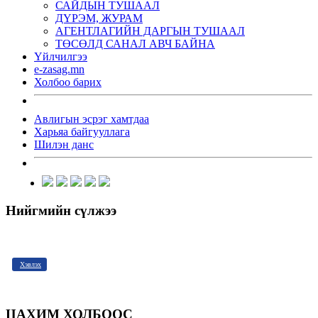
САЙДЫН ТУШААЛ
ДҮРЭМ, ЖУРАМ
АГЕНТЛАГИЙН ДАРГЫН ТУШААЛ
ТӨСӨЛД САНАЛ АВЧ БАЙНА
Үйлчилгээ
e-zasag.mn
Холбоо барих
Авлигын эсрэг хамтдаа
Харьяа байгууллага
Шилэн данс
Нийгмийн сүлжээ
Хэвлэх
ЦАХИМ ХОЛБООС