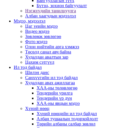
Байгууллагын түүх
Бүтэц, зохион байгуулалт
Нэгжүүдийн танилцуулга
Албан хаагчдын мэдээлэл
Мэдээ, мэдээлэл
Цаг үеийн мэдээ
Видео мэдээ
Зөвлөмж зөвлөгөө
Фото мэдээ
Олон нийтийн арга хэмжээ
Төсөлд санал авч байна
Худалдан авалтын зар
Цахим сэтгүүл
Ил тод байдал
Шилэн данс
Санхүүгийн ил тод байдал
Худалдан авах ажиллагаа
ХАА-ны төлөвлөгөө
Тендерийн урилга
Тендерийн үр дүн
ХАА-ны явцын мэдээ
Хүний нөөц
Хүний нөөцийн ил тод байдал
Албан тушаалын тодорхойлолт
Төрийн албаны салбар зөвлөл