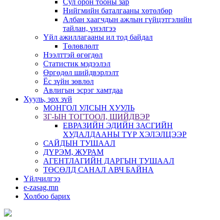
Сул орон тооны зар
Нийгмийн баталгааны хөтөлбөр
Албан хаагчдын ажлын гүйцэтгэлийн
тайлан, үнэлгээ
Үйл ажиллагааны ил тод байдал
Төлөвлөлт
Нээлттэй өгөгдөл
Статистик мэдээлэл
Өргөдөл шийдвэрлэлт
Ёс зүйн зөвлөл
Авлигын эсрэг хамтдаа
Хууль, эрх зүй
МОНГОЛ УЛСЫН ХУУЛЬ
ЗГ-ЫН ТОГТООЛ, ШИЙДВЭР
ЕВРАЗИЙН ЭДИЙН ЗАСГИЙН
ХУДАЛДААНЫ ТҮР ХЭЛЭЛЦЭЭР
САЙДЫН ТУШААЛ
ДҮРЭМ, ЖУРАМ
АГЕНТЛАГИЙН ДАРГЫН ТУШААЛ
ТӨСӨЛД САНАЛ АВЧ БАЙНА
Үйлчилгээ
e-zasag.mn
Холбоо барих