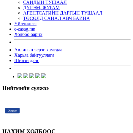
САЙДЫН ТУШААЛ
ДҮРЭМ, ЖУРАМ
АГЕНТЛАГИЙН ДАРГЫН ТУШААЛ
ТӨСӨЛД САНАЛ АВЧ БАЙНА
Үйлчилгээ
e-zasag.mn
Холбоо барих
Авлигын эсрэг хамтдаа
Харьяа байгууллага
Шилэн данс
Нийгмийн сүлжээ
Хэвлэх
ЦАХИМ ХОЛБООС