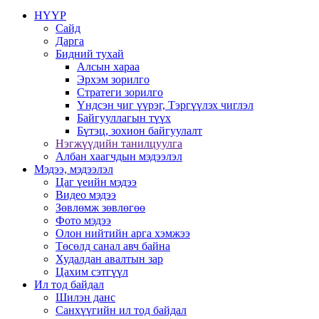
НҮҮР
Сайд
Дарга
Бидний тухай
Алсын хараа
Эрхэм зорилго
Стратеги зорилго
Үндсэн чиг үүрэг, Тэргүүлэх чиглэл
Байгууллагын түүх
Бүтэц, зохион байгуулалт
Нэгжүүдийн танилцуулга
Албан хаагчдын мэдээлэл
Мэдээ, мэдээлэл
Цаг үеийн мэдээ
Видео мэдээ
Зөвлөмж зөвлөгөө
Фото мэдээ
Олон нийтийн арга хэмжээ
Төсөлд санал авч байна
Худалдан авалтын зар
Цахим сэтгүүл
Ил тод байдал
Шилэн данс
Санхүүгийн ил тод байдал