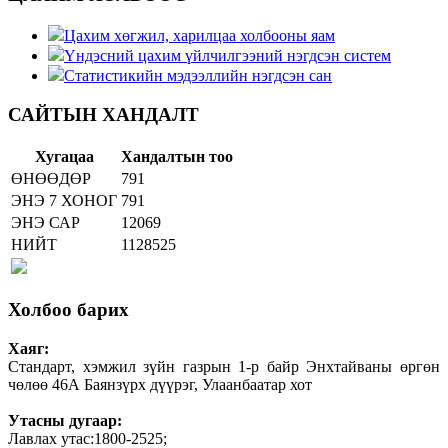
Цахим хөгжил, харилцаа холбооны яам
Үндэсний цахим үйлчилгээний нэгдсэн систем
Статистикийн мэдээллийн нэгдсэн сан
САЙТЫН ХАНДАЛТ
Хугацаа
Хандалтын тоо
ӨНӨӨДӨР
791
ЭНЭ 7 ХОНОГ
791
ЭНЭ САР
12069
НИЙТ
1128525
Холбоо барих
Хаяг:
Стандарт, хэмжил зүйн газрын 1-р байр Энхтайваны өргөн
чөлөө 46А Баянзүрх дүүрэг, Улаанбаатар хот
Утасны дугаар:
Лавлах утас:1800-2525;