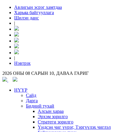
Авлигын эсрэг хамтдаа
Харьяа байгууллага
Шилэн данс
|
|
Нэвтрэх
2026 ОНЫ 08 САРЫН 10, ДАВАА ГАРИГ
НҮҮР
Сайд
Дарга
Бидний тухай
Алсын хараа
Эрхэм зорилго
Стратеги зорилго
Үндсэн чиг үүрэг, Тэргүүлэх чиглэл