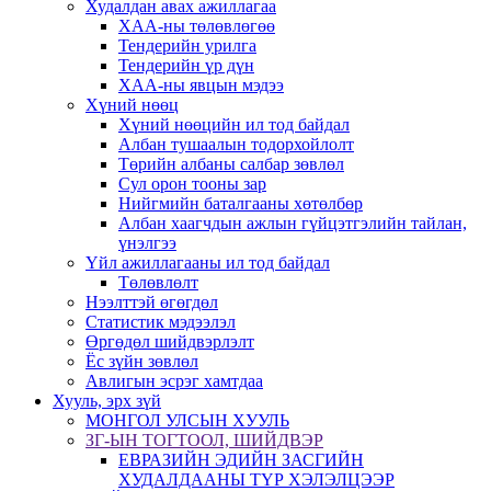
Худалдан авах ажиллагаа
ХАА-ны төлөвлөгөө
Тендерийн урилга
Тендерийн үр дүн
ХАА-ны явцын мэдээ
Хүний нөөц
Хүний нөөцийн ил тод байдал
Албан тушаалын тодорхойлолт
Төрийн албаны салбар зөвлөл
Сул орон тооны зар
Нийгмийн баталгааны хөтөлбөр
Албан хаагчдын ажлын гүйцэтгэлийн тайлан,
үнэлгээ
Үйл ажиллагааны ил тод байдал
Төлөвлөлт
Нээлттэй өгөгдөл
Статистик мэдээлэл
Өргөдөл шийдвэрлэлт
Ёс зүйн зөвлөл
Авлигын эсрэг хамтдаа
Хууль, эрх зүй
МОНГОЛ УЛСЫН ХУУЛЬ
ЗГ-ЫН ТОГТООЛ, ШИЙДВЭР
ЕВРАЗИЙН ЭДИЙН ЗАСГИЙН
ХУДАЛДААНЫ ТҮР ХЭЛЭЛЦЭЭР