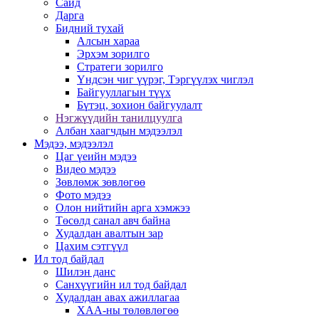
Сайд
Дарга
Бидний тухай
Алсын хараа
Эрхэм зорилго
Стратеги зорилго
Үндсэн чиг үүрэг, Тэргүүлэх чиглэл
Байгууллагын түүх
Бүтэц, зохион байгуулалт
Нэгжүүдийн танилцуулга
Албан хаагчдын мэдээлэл
Мэдээ, мэдээлэл
Цаг үеийн мэдээ
Видео мэдээ
Зөвлөмж зөвлөгөө
Фото мэдээ
Олон нийтийн арга хэмжээ
Төсөлд санал авч байна
Худалдан авалтын зар
Цахим сэтгүүл
Ил тод байдал
Шилэн данс
Санхүүгийн ил тод байдал
Худалдан авах ажиллагаа
ХАА-ны төлөвлөгөө