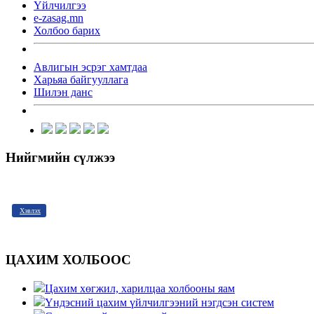
Үйлчилгээ
e-zasag.mn
Холбоо барих
Авлигын эсрэг хамтдаа
Харьяа байгууллага
Шилэн данс
Нийгмийн сүлжээ
Хэвлэх
ЦАХИМ ХОЛБООС
Цахим хөгжил, харилцаа холбооны яам
Үндэсний цахим үйлчилгээний нэгдсэн систем