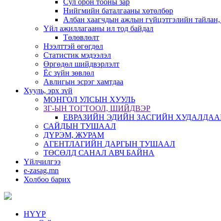
Сул орон тооны зар
Нийгмийн баталгааны хөтөлбөр
Албан хаагчдын ажлын гүйцэтгэлийн тайлан,
Үйл ажиллагааны ил тод байдал
Төлөвлөлт
Нээлттэй өгөгдөл
Статистик мэдээлэл
Өргөдөл шийдвэрлэлт
Ёс зүйн зөвлөл
Авлигын эсрэг хамтдаа
Хууль, эрх зүй
МОНГОЛ УЛСЫН ХУУЛЬ
ЗГ-ЫН ТОГТООЛ, ШИЙДВЭР
ЕВРАЗИЙН ЭДИЙН ЗАСГИЙН ХУДАЛДАА
САЙДЫН ТУШААЛ
ДҮРЭМ, ЖУРАМ
АГЕНТЛАГИЙН ДАРГЫН ТУШААЛ
ТӨСӨЛД САНАЛ АВЧ БАЙНА
Үйлчилгээ
e-zasag.mn
Холбоо барих
НҮҮР