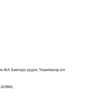
ө 46А Баянзүрх дүүрэг, Улаанбаатар хот
-263860;