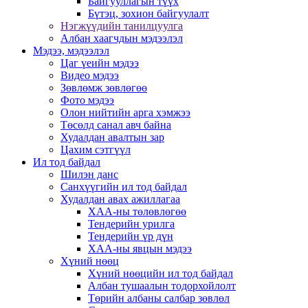
Байгууллагын түүх
Бүтэц, зохион байгуулалт
Нэгжүүдийн танилцуулга
Албан хаагчдын мэдээлэл
Мэдээ, мэдээлэл
Цаг үеийн мэдээ
Видео мэдээ
Зөвлөмж зөвлөгөө
Фото мэдээ
Олон нийтийн арга хэмжээ
Төсөлд санал авч байна
Худалдан авалтын зар
Цахим сэтгүүл
Ил тод байдал
Шилэн данс
Санхүүгийн ил тод байдал
Худалдан авах ажиллагаа
ХАА-ны төлөвлөгөө
Тендерийн урилга
Тендерийн үр дүн
ХАА-ны явцын мэдээ
Хүний нөөц
Хүний нөөцийн ил тод байдал
Албан тушаалын тодорхойлолт
Төрийн албаны салбар зөвлөл