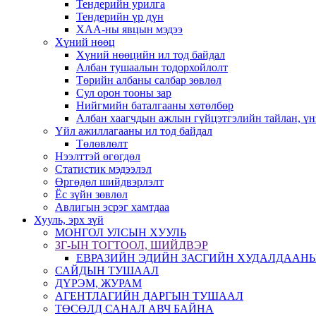
Тендерийн урилга
Тендерийн үр дүн
ХАА-ны явцын мэдээ
Хүний нөөц
Хүний нөөцийн ил тод байдал
Албан тушаалын тодорхойлолт
Төрийн албаны салбар зөвлөл
Сул орон тооны зар
Нийгмийн баталгааны хөтөлбөр
Албан хаагчдын ажлын гүйцэтгэлийн тайлан, үн
Үйл ажиллагааны ил тод байдал
Төлөвлөлт
Нээлттэй өгөгдөл
Статистик мэдээлэл
Өргөдөл шийдвэрлэлт
Ёс зүйн зөвлөл
Авлигын эсрэг хамтдаа
Хууль, эрх зүй
МОНГОЛ УЛСЫН ХУУЛЬ
ЗГ-ЫН ТОГТООЛ, ШИЙДВЭР
ЕВРАЗИЙН ЭДИЙН ЗАСГИЙН ХУДАЛДААНЫ
САЙДЫН ТУШААЛ
ДҮРЭМ, ЖУРАМ
АГЕНТЛАГИЙН ДАРГЫН ТУШААЛ
ТӨСӨЛД САНАЛ АВЧ БАЙНА