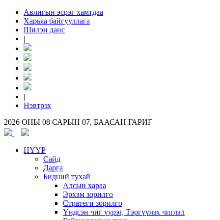
Авлигын эсрэг хамтдаа
Харьяа байгууллага
Шилэн данс
|
|
Нэвтрэх
2026 ОНЫ 08 САРЫН 07, БААСАН ГАРИГ
НҮҮР
Сайд
Дарга
Бидний тухай
Алсын хараа
Эрхэм зорилго
Стратеги зорилго
Үндсэн чиг үүрэг, Тэргүүлэх чиглэл