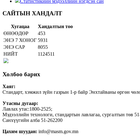
Статистикийн мэдээллийн нэгдсэн сан
САЙТЫН ХАНДАЛТ
Хугацаа
Хандалтын тоо
ӨНӨӨДӨР
453
ЭНЭ 7 ХОНОГ
5931
ЭНЭ САР
8055
НИЙТ
1124511
Холбоо барих
Хаяг:
Стандарт, хэмжил зүйн газрын 1-р байр Энхтайваны өргөн чөлө
Утасны дугаар:
Лавлах утас:1800-2525;
Мэдээллийн технологи, стандартын лавлагаа, сургалтын төв 51
Санхүүгийн алба 51-262200
Цахим шуудан:
info@masm.gov.mn