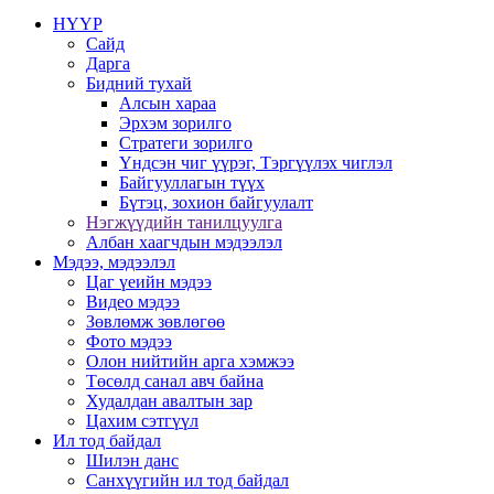
НҮҮР
Сайд
Дарга
Бидний тухай
Алсын хараа
Эрхэм зорилго
Стратеги зорилго
Үндсэн чиг үүрэг, Тэргүүлэх чиглэл
Байгууллагын түүх
Бүтэц, зохион байгуулалт
Нэгжүүдийн танилцуулга
Албан хаагчдын мэдээлэл
Мэдээ, мэдээлэл
Цаг үеийн мэдээ
Видео мэдээ
Зөвлөмж зөвлөгөө
Фото мэдээ
Олон нийтийн арга хэмжээ
Төсөлд санал авч байна
Худалдан авалтын зар
Цахим сэтгүүл
Ил тод байдал
Шилэн данс
Санхүүгийн ил тод байдал