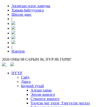
Авлигын эсрэг хамтдаа
Харьяа байгууллага
Шилэн данс
|
|
Нэвтрэх
2026 ОНЫ 08 САРЫН 06, ПҮРЭВ ГАРИГ
НҮҮР
Сайд
Дарга
Бидний тухай
Алсын хараа
Эрхэм зорилго
Стратеги зорилго
Үндсэн чиг үүрэг, Тэргүүлэх чиглэл