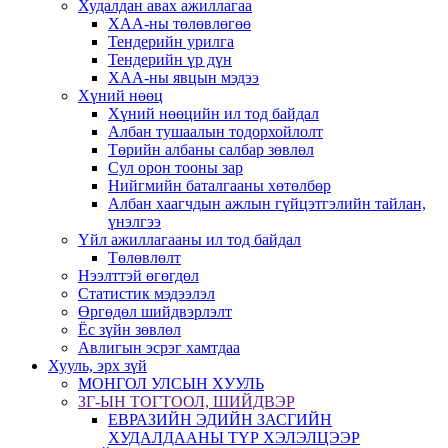
Худалдан авах ажиллагаа
ХАА-ны төлөвлөгөө
Тендерийн урилга
Тендерийн үр дүн
ХАА-ны явцын мэдээ
Хүний нөөц
Хүний нөөцийн ил тод байдал
Албан тушаалын тодорхойлолт
Төрийн албаны салбар зөвлөл
Сул орон тооны зар
Нийгмийн баталгааны хөтөлбөр
Албан хаагчдын ажлын гүйцэтгэлийн тайлан,
үнэлгээ
Үйл ажиллагааны ил тод байдал
Төлөвлөлт
Нээлттэй өгөгдөл
Статистик мэдээлэл
Өргөдөл шийдвэрлэлт
Ёс зүйн зөвлөл
Авлигын эсрэг хамтдаа
Хууль, эрх зүй
МОНГОЛ УЛСЫН ХУУЛЬ
ЗГ-ЫН ТОГТООЛ, ШИЙДВЭР
ЕВРАЗИЙН ЭДИЙН ЗАСГИЙН
ХУДАЛДААНЫ ТҮР ХЭЛЭЛЦЭЭР