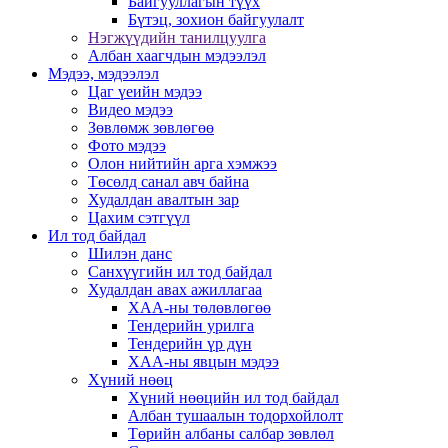
Байгууллагын түүх
Бүтэц, зохион байгуулалт
Нэгжүүдийн танилцуулга
Албан хаагчдын мэдээлэл
Мэдээ, мэдээлэл
Цаг үеийн мэдээ
Видео мэдээ
Зөвлөмж зөвлөгөө
Фото мэдээ
Олон нийтийн арга хэмжээ
Төсөлд санал авч байна
Худалдан авалтын зар
Цахим сэтгүүл
Ил тод байдал
Шилэн данс
Санхүүгийн ил тод байдал
Худалдан авах ажиллагаа
ХАА-ны төлөвлөгөө
Тендерийн урилга
Тендерийн үр дүн
ХАА-ны явцын мэдээ
Хүний нөөц
Хүний нөөцийн ил тод байдал
Албан тушаалын тодорхойлолт
Төрийн албаны салбар зөвлөл