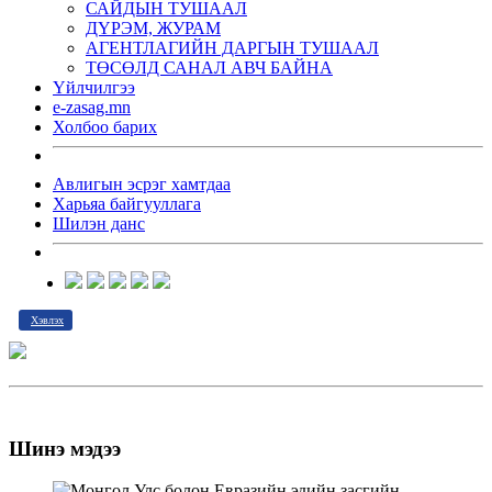
САЙДЫН ТУШААЛ
ДҮРЭМ, ЖУРАМ
АГЕНТЛАГИЙН ДАРГЫН ТУШААЛ
ТӨСӨЛД САНАЛ АВЧ БАЙНА
Үйлчилгээ
e-zasag.mn
Холбоо барих
Авлигын эсрэг хамтдаа
Харьяа байгууллага
Шилэн данс
Хэвлэх
Шинэ мэдээ