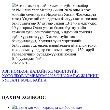
2026/07/18
АЗИ НОМХОН ДАЛАЙН ХЭМЖИЛ ЗҮЙН
ХӨТӨЛБӨР/APMP MYM/ 2026 ОНЫ ХАГАС ЖИЛИЙН
УУЛЗАЛТ БОЛЖ БАЙНА
ЦАХИМ ХОЛБООС
Цахим хөгжил, харилцаа холбооны яам