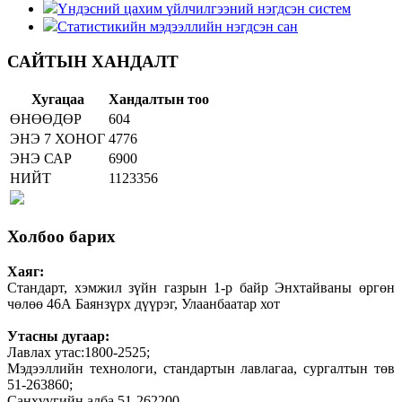
Үндэсний цахим үйлчилгээний нэгдсэн систем
Статистикийн мэдээллийн нэгдсэн сан
САЙТЫН ХАНДАЛТ
Хугацаа
Хандалтын тоо
ӨНӨӨДӨР
604
ЭНЭ 7 ХОНОГ
4776
ЭНЭ САР
6900
НИЙТ
1123356
Холбоо барих
Хаяг:
Стандарт, хэмжил зүйн газрын 1-р байр Энхтайваны өргөн
чөлөө 46А Баянзүрх дүүрэг, Улаанбаатар хот
Утасны дугаар:
Лавлах утас:1800-2525;
Мэдээллийн технологи, стандартын лавлагаа, сургалтын төв
51-263860;
Санхүүгийн алба 51-262200