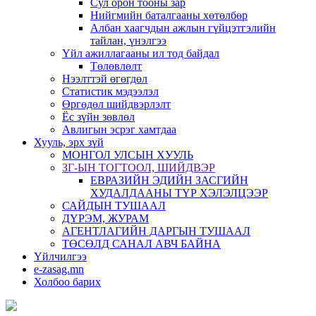
Сул орон тооны зар
Нийгмийн баталгааны хөтөлбөр
Албан хаагчдын ажлын гүйцэтгэлийн
тайлан, үнэлгээ
Үйл ажиллагааны ил тод байдал
Төлөвлөлт
Нээлттэй өгөгдөл
Статистик мэдээлэл
Өргөдөл шийдвэрлэлт
Ёс зүйн зөвлөл
Авлигын эсрэг хамтдаа
Хууль, эрх зүй
МОНГОЛ УЛСЫН ХУУЛЬ
ЗГ-ЫН ТОГТООЛ, ШИЙДВЭР
ЕВРАЗИЙН ЭДИЙН ЗАСГИЙН
ХУДАЛДААНЫ ТҮР ХЭЛЭЛЦЭЭР
САЙДЫН ТУШААЛ
ДҮРЭМ, ЖУРАМ
АГЕНТЛАГИЙН ДАРГЫН ТУШААЛ
ТӨСӨЛД САНАЛ АВЧ БАЙНА
Үйлчилгээ
e-zasag.mn
Холбоо барих