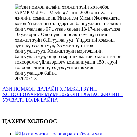
2026/07/18
АЗИ НОМХОН ДАЛАЙН ХЭМЖИЛ ЗҮЙН
ХӨТӨЛБӨР/APMP MYM/ 2026 ОНЫ ХАГАС ЖИЛИЙН
УУЛЗАЛТ БОЛЖ БАЙНА
ЦАХИМ ХОЛБООС
Цахим хөгжил, харилцаа холбооны яам