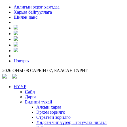
Авлигын эсрэг хамтдаа
Харьяа байгууллага
Шилэн данс
|
|
Нэвтрэх
2026 ОНЫ 08 САРЫН 07, БААСАН ГАРИГ
НҮҮР
Сайд
Дарга
Бидний тухай
Алсын хараа
Эрхэм зорилго
Стратеги зорилго
Үндсэн чиг үүрэг, Тэргүүлэх чиглэл