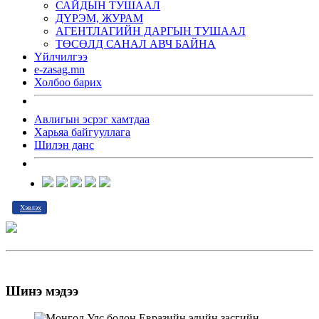
САЙДЫН ТУШААЛ
ДҮРЭМ, ЖУРАМ
АГЕНТЛАГИЙН ДАРГЫН ТУШААЛ
ТӨСӨЛД САНАЛ АВЧ БАЙНА
Үйлчилгээ
e-zasag.mn
Холбоо барих
Авлигын эсрэг хамтдаа
Харьяа байгууллага
Шилэн данс
Хэвлэх
Шинэ мэдээ