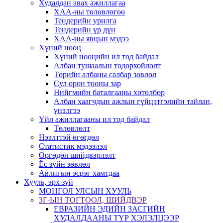
Худалдан авах ажиллагаа
ХАА-ны төлөвлөгөө
Тендерийн урилга
Тендерийн үр дүн
ХАА-ны явцын мэдээ
Хүний нөөц
Хүний нөөцийн ил тод байдал
Албан тушаалын тодорхойлолт
Төрийн албаны салбар зөвлөл
Сул орон тооны зар
Нийгмийн баталгааны хөтөлбөр
Албан хаагчдын ажлын гүйцэтгэлийн тайлан,
үнэлгээ
Үйл ажиллагааны ил тод байдал
Төлөвлөлт
Нээлттэй өгөгдөл
Статистик мэдээлэл
Өргөдөл шийдвэрлэлт
Ёс зүйн зөвлөл
Авлигын эсрэг хамтдаа
Хууль, эрх зүй
МОНГОЛ УЛСЫН ХУУЛЬ
ЗГ-ЫН ТОГТООЛ, ШИЙДВЭР
ЕВРАЗИЙН ЭДИЙН ЗАСГИЙН
ХУДАЛДААНЫ ТҮР ХЭЛЭЛЦЭЭР