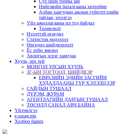
Сул орон тооны зар
Нийгмийн баталгааны хөтөлбөр
Албан хаагчдын ажлын гүйцэтгэлийн
тайлан, үнэлгээ
Үйл ажиллагааны ил тод байдал
Төлөвлөлт
Нээлттэй өгөгдөл
Статистик мэдээлэл
Өргөдөл шийдвэрлэлт
Ёс зүйн зөвлөл
Авлигын эсрэг хамтдаа
Хууль, эрх зүй
МОНГОЛ УЛСЫН ХУУЛЬ
ЗГ-ЫН ТОГТООЛ, ШИЙДВЭР
ЕВРАЗИЙН ЭДИЙН ЗАСГИЙН
ХУДАЛДААНЫ ТҮР ХЭЛЭЛЦЭЭР
САЙДЫН ТУШААЛ
ДҮРЭМ, ЖУРАМ
АГЕНТЛАГИЙН ДАРГЫН ТУШААЛ
ТӨСӨЛД САНАЛ АВЧ БАЙНА
Үйлчилгээ
e-zasag.mn
Холбоо барих