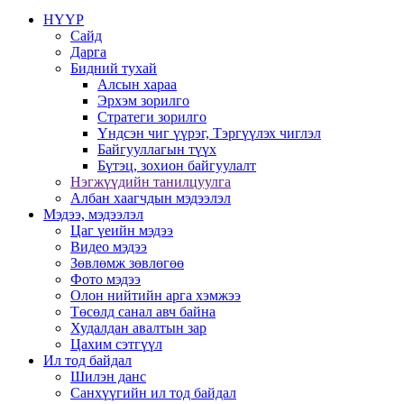
НҮҮР
Сайд
Дарга
Бидний тухай
Алсын хараа
Эрхэм зорилго
Стратеги зорилго
Үндсэн чиг үүрэг, Тэргүүлэх чиглэл
Байгууллагын түүх
Бүтэц, зохион байгуулалт
Нэгжүүдийн танилцуулга
Албан хаагчдын мэдээлэл
Мэдээ, мэдээлэл
Цаг үеийн мэдээ
Видео мэдээ
Зөвлөмж зөвлөгөө
Фото мэдээ
Олон нийтийн арга хэмжээ
Төсөлд санал авч байна
Худалдан авалтын зар
Цахим сэтгүүл
Ил тод байдал
Шилэн данс
Санхүүгийн ил тод байдал