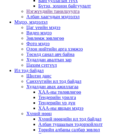
Байгууллагын түүх
Бүтэц, зохион байгуулалт
Нэгжүүдийн танилцуулга
Албан хаагчдын мэдээлэл
Мэдээ, мэдээлэл
Цаг үеийн мэдээ
Видео мэдээ
Зөвлөмж зөвлөгөө
Фото мэдээ
Олон нийтийн арга хэмжээ
Төсөлд санал авч байна
Худалдан авалтын зар
Цахим сэтгүүл
Ил тод байдал
Шилэн данс
Санхүүгийн ил тод байдал
Худалдан авах ажиллагаа
ХАА-ны төлөвлөгөө
Тендерийн урилга
Тендерийн үр дүн
ХАА-ны явцын мэдээ
Хүний нөөц
Хүний нөөцийн ил тод байдал
Албан тушаалын тодорхойлолт
Төрийн албаны салбар зөвлөл