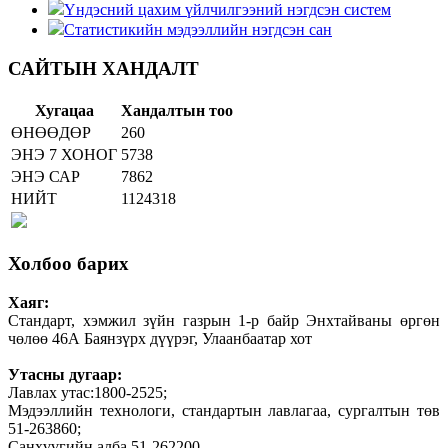
Үндэсний цахим үйлчилгээний нэгдсэн систем
Статистикийн мэдээллийн нэгдсэн сан
САЙТЫН ХАНДАЛТ
Хугацаа
Хандалтын тоо
ӨНӨӨДӨР
260
ЭНЭ 7 ХОНОГ
5738
ЭНЭ САР
7862
НИЙТ
1124318
Холбоо барих
Хаяг:
Стандарт, хэмжил зүйн газрын 1-р байр Энхтайваны өргөн
чөлөө 46А Баянзүрх дүүрэг, Улаанбаатар хот
Утасны дугаар:
Лавлах утас:1800-2525;
Мэдээллийн технологи, стандартын лавлагаа, сургалтын төв
51-263860;
Санхүүгийн алба 51-262200