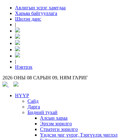
Авлигын эсрэг хамтдаа
Харьяа байгууллага
Шилэн данс
|
|
Нэвтрэх
2026 ОНЫ 08 САРЫН 09, НЯМ ГАРИГ
НҮҮР
Сайд
Дарга
Бидний тухай
Алсын хараа
Эрхэм зорилго
Стратеги зорилго
Үндсэн чиг үүрэг, Тэргүүлэх чиглэл