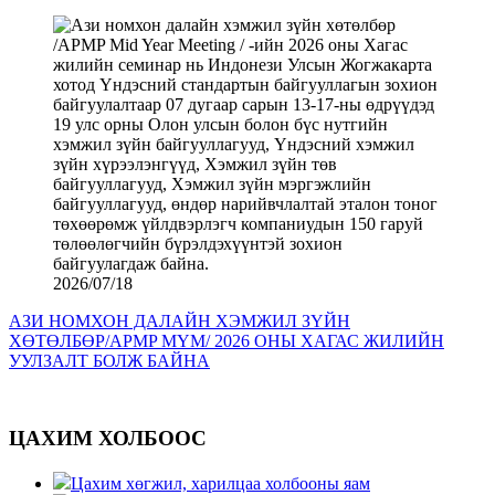
2026/07/18
АЗИ НОМХОН ДАЛАЙН ХЭМЖИЛ ЗҮЙН
ХӨТӨЛБӨР/APMP MYM/ 2026 ОНЫ ХАГАС ЖИЛИЙН
УУЛЗАЛТ БОЛЖ БАЙНА
ЦАХИМ ХОЛБООС
Цахим хөгжил, харилцаа холбооны яам