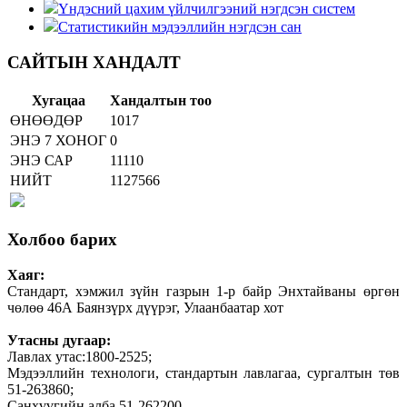
Үндэсний цахим үйлчилгээний нэгдсэн систем
Статистикийн мэдээллийн нэгдсэн сан
САЙТЫН ХАНДАЛТ
Хугацаа
Хандалтын тоо
ӨНӨӨДӨР
1017
ЭНЭ 7 ХОНОГ
0
ЭНЭ САР
11110
НИЙТ
1127566
Холбоо барих
Хаяг:
Стандарт, хэмжил зүйн газрын 1-р байр Энхтайваны өргөн
чөлөө 46А Баянзүрх дүүрэг, Улаанбаатар хот
Утасны дугаар:
Лавлах утас:1800-2525;
Мэдээллийн технологи, стандартын лавлагаа, сургалтын төв
51-263860;
Санхүүгийн алба 51-262200