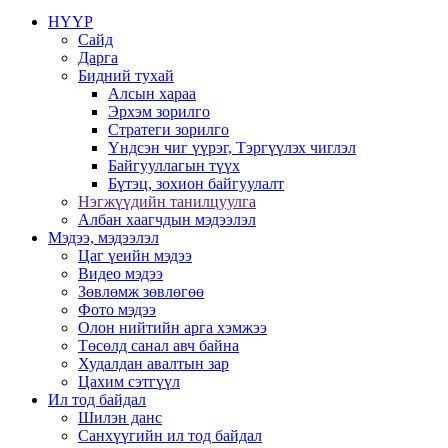
НҮҮР
Сайд
Дарга
Бидний тухай
Алсын хараа
Эрхэм зорилго
Стратеги зорилго
Үндсэн чиг үүрэг, Тэргүүлэх чиглэл
Байгууллагын түүх
Бүтэц, зохион байгуулалт
Нэгжүүдийн танилцуулга
Албан хаагчдын мэдээлэл
Мэдээ, мэдээлэл
Цаг үеийн мэдээ
Видео мэдээ
Зөвлөмж зөвлөгөө
Фото мэдээ
Олон нийтийн арга хэмжээ
Төсөлд санал авч байна
Худалдан авалтын зар
Цахим сэтгүүл
Ил тод байдал
Шилэн данс
Санхүүгийн ил тод байдал