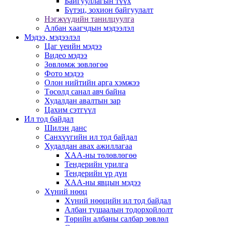
Байгууллагын түүх
Бүтэц, зохион байгуулалт
Нэгжүүдийн танилцуулга
Албан хаагчдын мэдээлэл
Мэдээ, мэдээлэл
Цаг үеийн мэдээ
Видео мэдээ
Зөвлөмж зөвлөгөө
Фото мэдээ
Олон нийтийн арга хэмжээ
Төсөлд санал авч байна
Худалдан авалтын зар
Цахим сэтгүүл
Ил тод байдал
Шилэн данс
Санхүүгийн ил тод байдал
Худалдан авах ажиллагаа
ХАА-ны төлөвлөгөө
Тендерийн урилга
Тендерийн үр дүн
ХАА-ны явцын мэдээ
Хүний нөөц
Хүний нөөцийн ил тод байдал
Албан тушаалын тодорхойлолт
Төрийн албаны салбар зөвлөл