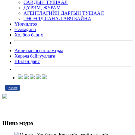
САЙДЫН ТУШААЛ
ДҮРЭМ, ЖУРАМ
АГЕНТЛАГИЙН ДАРГЫН ТУШААЛ
ТӨСӨЛД САНАЛ АВЧ БАЙНА
Үйлчилгээ
e-zasag.mn
Холбоо барих
Авлигын эсрэг хамтдаа
Харьяа байгууллага
Шилэн данс
Хэвлэх
Шинэ мэдээ