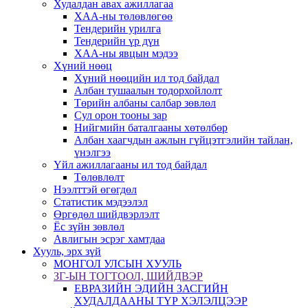
Худалдан авах ажиллагаа
ХАА-ны төлөвлөгөө
Тендерийн урилга
Тендерийн үр дүн
ХАА-ны явцын мэдээ
Хүний нөөц
Хүний нөөцийн ил тод байдал
Албан тушаалын тодорхойлолт
Төрийн албаны салбар зөвлөл
Сул орон тооны зар
Нийгмийн баталгааны хөтөлбөр
Албан хаагчдын ажлын гүйцэтгэлийн тайлан,
үнэлгээ
Үйл ажиллагааны ил тод байдал
Төлөвлөлт
Нээлттэй өгөгдөл
Статистик мэдээлэл
Өргөдөл шийдвэрлэлт
Ёс зүйн зөвлөл
Авлигын эсрэг хамтдаа
Хууль, эрх зүй
МОНГОЛ УЛСЫН ХУУЛЬ
ЗГ-ЫН ТОГТООЛ, ШИЙДВЭР
ЕВРАЗИЙН ЭДИЙН ЗАСГИЙН
ХУДАЛДААНЫ ТҮР ХЭЛЭЛЦЭЭР