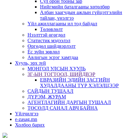
Сул орон тооны зар
Нийгмийн баталгааны хөтөлбөр
Албан хаагчдын ажлын гүйцэтгэлийн
тайлан, үнэлгээ
Үйл ажиллагааны ил тод байдал
Төлөвлөлт
Нээлттэй өгөгдөл
Статистик мэдээлэл
Өргөдөл шийдвэрлэлт
Ёс зүйн зөвлөл
Авлигын эсрэг хамтдаа
Хууль, эрх зүй
МОНГОЛ УЛСЫН ХУУЛЬ
ЗГ-ЫН ТОГТООЛ, ШИЙДВЭР
ЕВРАЗИЙН ЭДИЙН ЗАСГИЙН
ХУДАЛДААНЫ ТҮР ХЭЛЭЛЦЭЭР
САЙДЫН ТУШААЛ
ДҮРЭМ, ЖУРАМ
АГЕНТЛАГИЙН ДАРГЫН ТУШААЛ
ТӨСӨЛД САНАЛ АВЧ БАЙНА
Үйлчилгээ
e-zasag.mn
Холбоо барих