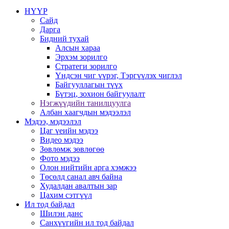
НҮҮР
Сайд
Дарга
Бидний тухай
Алсын хараа
Эрхэм зорилго
Стратеги зорилго
Үндсэн чиг үүрэг, Тэргүүлэх чиглэл
Байгууллагын түүх
Бүтэц, зохион байгуулалт
Нэгжүүдийн танилцуулга
Албан хаагчдын мэдээлэл
Мэдээ, мэдээлэл
Цаг үеийн мэдээ
Видео мэдээ
Зөвлөмж зөвлөгөө
Фото мэдээ
Олон нийтийн арга хэмжээ
Төсөлд санал авч байна
Худалдан авалтын зар
Цахим сэтгүүл
Ил тод байдал
Шилэн данс
Санхүүгийн ил тод байдал