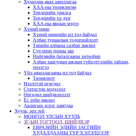
Худалдан авах ажиллагаа
ХАА-ны төлөвлөгөө
Тендерийн урилга
Тендерийн үр дүн
ХАА-ны явцын мэдээ
Хүний нөөц
Хүний нөөцийн ил тод байдал
Албан тушаалын тодорхойлолт
Төрийн албаны салбар зөвлөл
Сул орон тооны зар
Нийгмийн баталгааны хөтөлбөр
Албан хаагчдын ажлын гүйцэтгэлийн тайлан,
үнэлгээ
Үйл ажиллагааны ил тод байдал
Төлөвлөлт
Нээлттэй өгөгдөл
Статистик мэдээлэл
Өргөдөл шийдвэрлэлт
Ёс зүйн зөвлөл
Авлигын эсрэг хамтдаа
Хууль, эрх зүй
МОНГОЛ УЛСЫН ХУУЛЬ
ЗГ-ЫН ТОГТООЛ, ШИЙДВЭР
ЕВРАЗИЙН ЭДИЙН ЗАСГИЙН
ХУДАЛДААНЫ ТҮР ХЭЛЭЛЦЭЭР