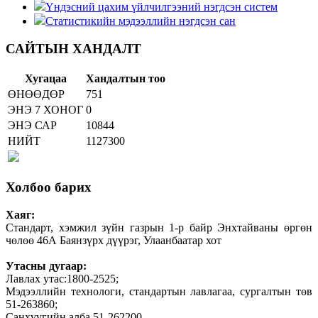
Үндэсний цахим үйлчилгээний нэгдсэн систем
Статистикийн мэдээллийн нэгдсэн сан
САЙТЫН ХАНДАЛТ
Хугацаа
Хандалтын тоо
ӨНӨӨДӨР
751
ЭНЭ 7 ХОНОГ
0
ЭНЭ САР
10844
НИЙТ
1127300
Холбоо барих
Хаяг:
Стандарт, хэмжил зүйн газрын 1-р байр Энхтайваны өргөн
чөлөө 46А Баянзүрх дүүрэг, Улаанбаатар хот
Утасны дугаар:
Лавлах утас:1800-2525;
Мэдээллийн технологи, стандартын лавлагаа, сургалтын төв
51-263860;
Санхүүгийн алба 51-262200