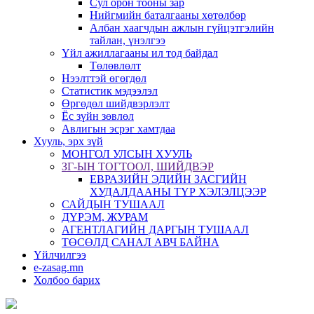
Сул орон тооны зар
Нийгмийн баталгааны хөтөлбөр
Албан хаагчдын ажлын гүйцэтгэлийн
тайлан, үнэлгээ
Үйл ажиллагааны ил тод байдал
Төлөвлөлт
Нээлттэй өгөгдөл
Статистик мэдээлэл
Өргөдөл шийдвэрлэлт
Ёс зүйн зөвлөл
Авлигын эсрэг хамтдаа
Хууль, эрх зүй
МОНГОЛ УЛСЫН ХУУЛЬ
ЗГ-ЫН ТОГТООЛ, ШИЙДВЭР
ЕВРАЗИЙН ЭДИЙН ЗАСГИЙН
ХУДАЛДААНЫ ТҮР ХЭЛЭЛЦЭЭР
САЙДЫН ТУШААЛ
ДҮРЭМ, ЖУРАМ
АГЕНТЛАГИЙН ДАРГЫН ТУШААЛ
ТӨСӨЛД САНАЛ АВЧ БАЙНА
Үйлчилгээ
e-zasag.mn
Холбоо барих