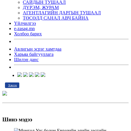
САЙДЫН ТУШААЛ
ДҮРЭМ, ЖУРАМ
АГЕНТЛАГИЙН ДАРГЫН ТУШААЛ
ТӨСӨЛД САНАЛ АВЧ БАЙНА
Үйлчилгээ
e-zasag.mn
Холбоо барих
Авлигын эсрэг хамтдаа
Харьяа байгууллага
Шилэн данс
Хэвлэх
Шинэ мэдээ