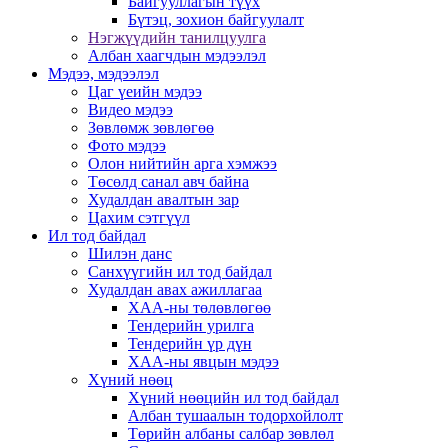
Байгууллагын түүх
Бүтэц, зохион байгуулалт
Нэгжүүдийн танилцуулга
Албан хаагчдын мэдээлэл
Мэдээ, мэдээлэл
Цаг үеийн мэдээ
Видео мэдээ
Зөвлөмж зөвлөгөө
Фото мэдээ
Олон нийтийн арга хэмжээ
Төсөлд санал авч байна
Худалдан авалтын зар
Цахим сэтгүүл
Ил тод байдал
Шилэн данс
Санхүүгийн ил тод байдал
Худалдан авах ажиллагаа
ХАА-ны төлөвлөгөө
Тендерийн урилга
Тендерийн үр дүн
ХАА-ны явцын мэдээ
Хүний нөөц
Хүний нөөцийн ил тод байдал
Албан тушаалын тодорхойлолт
Төрийн албаны салбар зөвлөл