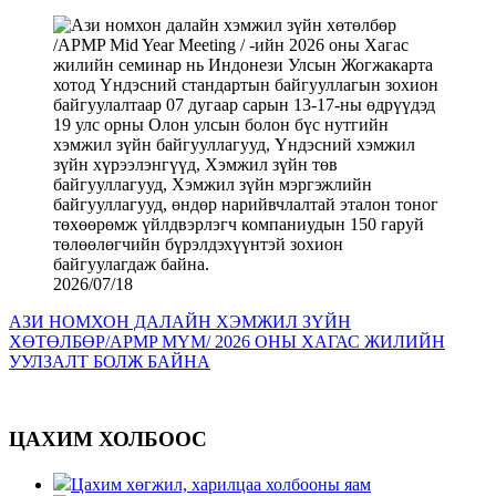
2026/07/18
АЗИ НОМХОН ДАЛАЙН ХЭМЖИЛ ЗҮЙН
ХӨТӨЛБӨР/APMP MYM/ 2026 ОНЫ ХАГАС ЖИЛИЙН
УУЛЗАЛТ БОЛЖ БАЙНА
ЦАХИМ ХОЛБООС
Цахим хөгжил, харилцаа холбооны яам