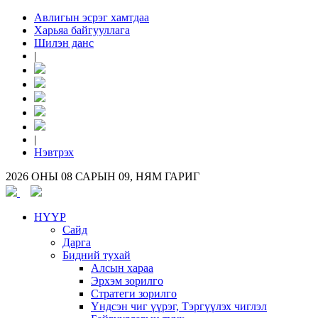
Авлигын эсрэг хамтдаа
Харьяа байгууллага
Шилэн данс
|
|
Нэвтрэх
2026 ОНЫ 08 САРЫН 09, НЯМ ГАРИГ
НҮҮР
Сайд
Дарга
Бидний тухай
Алсын хараа
Эрхэм зорилго
Стратеги зорилго
Үндсэн чиг үүрэг, Тэргүүлэх чиглэл