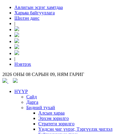
Авлигын эсрэг хамтдаа
Харьяа байгууллага
Шилэн данс
|
|
Нэвтрэх
2026 ОНЫ 08 САРЫН 09, НЯМ ГАРИГ
НҮҮР
Сайд
Дарга
Бидний тухай
Алсын хараа
Эрхэм зорилго
Стратеги зорилго
Үндсэн чиг үүрэг, Тэргүүлэх чиглэл