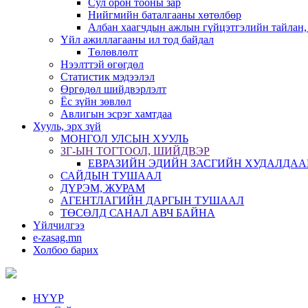
Сул орон тооны зар
Нийгмийн баталгааны хөтөлбөр
Албан хаагчдын ажлын гүйцэтгэлийн тайлан,
Үйл ажиллагааны ил тод байдал
Төлөвлөлт
Нээлттэй өгөгдөл
Статистик мэдээлэл
Өргөдөл шийдвэрлэлт
Ёс зүйн зөвлөл
Авлигын эсрэг хамтдаа
Хууль, эрх зүй
МОНГОЛ УЛСЫН ХУУЛЬ
ЗГ-ЫН ТОГТООЛ, ШИЙДВЭР
ЕВРАЗИЙН ЭДИЙН ЗАСГИЙН ХУДАЛДАА
САЙДЫН ТУШААЛ
ДҮРЭМ, ЖУРАМ
АГЕНТЛАГИЙН ДАРГЫН ТУШААЛ
ТӨСӨЛД САНАЛ АВЧ БАЙНА
Үйлчилгээ
e-zasag.mn
Холбоо барих
НҮҮР