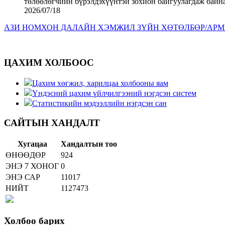
2026/07/18
АЗИ НОМХОН ДАЛАЙН ХЭМЖИЛ ЗҮЙН ХӨТӨЛБӨР/APMP
ЦАХИМ ХОЛБООС
Цахим хөгжил, харилцаа холбооны яам
Үндэсний цахим үйлчилгээний нэгдсэн систем
Статистикийн мэдээллийн нэгдсэн сан
САЙТЫН ХАНДАЛТ
Хугацаа
Хандалтын тоо
ӨНӨӨДӨР
924
ЭНЭ 7 ХОНОГ
0
ЭНЭ САР
11017
НИЙТ
1127473
Холбоо барих