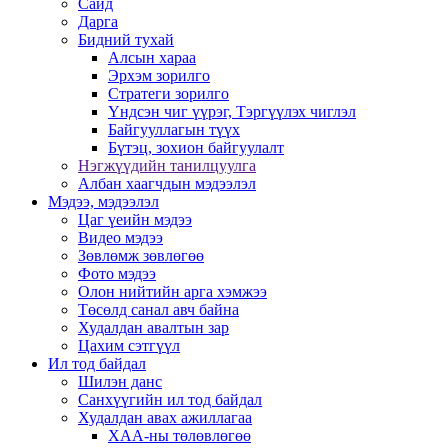
Сайд
Дарга
Бидний тухай
Алсын хараа
Эрхэм зорилго
Стратеги зорилго
Үндсэн чиг үүрэг, Тэргүүлэх чиглэл
Байгууллагын түүх
Бүтэц, зохион байгуулалт
Нэгжүүдийн танилцуулга
Албан хаагчдын мэдээлэл
Мэдээ, мэдээлэл
Цаг үеийн мэдээ
Видео мэдээ
Зөвлөмж зөвлөгөө
Фото мэдээ
Олон нийтийн арга хэмжээ
Төсөлд санал авч байна
Худалдан авалтын зар
Цахим сэтгүүл
Ил тод байдал
Шилэн данс
Санхүүгийн ил тод байдал
Худалдан авах ажиллагаа
ХАА-ны төлөвлөгөө