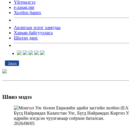
Үйлчилгээ
e-zasag.mn
Холбоо барих
Авлигын эсрэг хамтдаа
Харьяа байгууллага
Шилэн данс
Хэвлэх
Шинэ мэдээ
2026/08/05