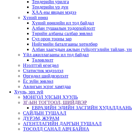
Тендерийн урилга
Тендерийн үр дүн
ХАА-ны явцын мэдээ
Хүний нөөц
Хүний нөөцийн ил тод байдал
Албан тушаалын тодорхойлолт
Төрийн албаны салбар зөвлөл
Сул орон тооны зар
Нийгмийн баталгааны хөтөлбөр
Албан хаагчдын ажлын гүйцэтгэлийн тайлан, үн
Үйл ажиллагааны ил тод байдал
Төлөвлөлт
Нээлттэй өгөгдөл
Статистик мэдээлэл
Өргөдөл шийдвэрлэлт
Ёс зүйн зөвлөл
Авлигын эсрэг хамтдаа
Хууль, эрх зүй
МОНГОЛ УЛСЫН ХУУЛЬ
ЗГ-ЫН ТОГТООЛ, ШИЙДВЭР
ЕВРАЗИЙН ЭДИЙН ЗАСГИЙН ХУДАЛДААНЫ
САЙДЫН ТУШААЛ
ДҮРЭМ, ЖУРАМ
АГЕНТЛАГИЙН ДАРГЫН ТУШААЛ
ТӨСӨЛД САНАЛ АВЧ БАЙНА