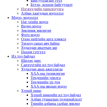
Байгууллагын түүх
Бүтэц, зохион байгуулалт
Нэгжүүдийн танилцуулга
Албан хаагчдын мэдээлэл
Мэдээ, мэдээлэл
Цаг үеийн мэдээ
Видео мэдээ
Зөвлөмж зөвлөгөө
Фото мэдээ
Олон нийтийн арга хэмжээ
Төсөлд санал авч байна
Худалдан авалтын зар
Цахим сэтгүүл
Ил тод байдал
Шилэн данс
Санхүүгийн ил тод байдал
Худалдан авах ажиллагаа
ХАА-ны төлөвлөгөө
Тендерийн урилга
Тендерийн үр дүн
ХАА-ны явцын мэдээ
Хүний нөөц
Хүний нөөцийн ил тод байдал
Албан тушаалын тодорхойлолт
Төрийн албаны салбар зөвлөл