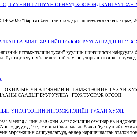
БОО, ТҮҮНИЙ ГИШҮҮН ОРНУУД ХООРОНД БАЙГУУЛСАН
, АЛБАН БАРИМТ БИЧГИЙН БОЛОВСРУУЛАЛТАД ШИНЭ 
А
РЛЫН ҮНЭЛГЭЭНИЙ ИТГЭМЖЛЭЛИЙН ТУХАЙ ХУУЛЬ