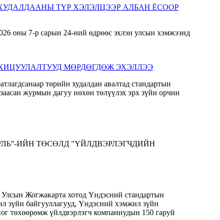
 ХУДАЛДААНЫ ТҮР ХЭЛЭЛЦЭЭР АЛБАН ЁСООР
ЗОХИЦУУЛАЛТУУД МӨРДӨГДӨЖ ЭХЭЛЛЭЭ