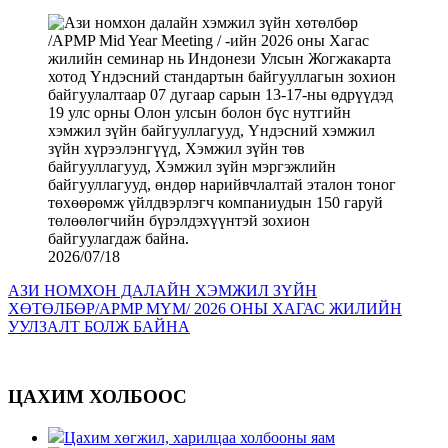
2026/07/18
АЗИ НОМХОН ДАЛАЙН ХЭМЖИЛ ЗҮЙН
ХӨТӨЛБӨР/APMP MYM/ 2026 ОНЫ ХАГАС ЖИЛИЙН
УУЛЗАЛТ БОЛЖ БАЙНА
ЦАХИМ ХОЛБООС
Цахим хөгжил, харилцаа холбооны яам