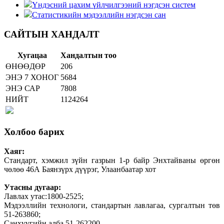
Үндэсний цахим үйлчилгээний нэгдсэн систем
Статистикийн мэдээллийн нэгдсэн сан
САЙТЫН ХАНДАЛТ
Хугацаа
Хандалтын тоо
ӨНӨӨДӨР
206
ЭНЭ 7 ХОНОГ
5684
ЭНЭ САР
7808
НИЙТ
1124264
Холбоо барих
Хаяг:
Стандарт, хэмжил зүйн газрын 1-р байр Энхтайваны өргөн
чөлөө 46А Баянзүрх дүүрэг, Улаанбаатар хот
Утасны дугаар:
Лавлах утас:1800-2525;
Мэдээллийн технологи, стандартын лавлагаа, сургалтын төв
51-263860;
Санхүүгийн алба 51-262200