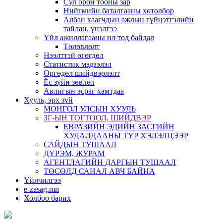
Сул орон тооны зар
Нийгмийн баталгааны хөтөлбөр
Албан хаагчдын ажлын гүйцэтгэлийн
тайлан, үнэлгээ
Үйл ажиллагааны ил тод байдал
Төлөвлөлт
Нээлттэй өгөгдөл
Статистик мэдээлэл
Өргөдөл шийдвэрлэлт
Ёс зүйн зөвлөл
Авлигын эсрэг хамтдаа
Хууль, эрх зүй
МОНГОЛ УЛСЫН ХУУЛЬ
ЗГ-ЫН ТОГТООЛ, ШИЙДВЭР
ЕВРАЗИЙН ЭДИЙН ЗАСГИЙН
ХУДАЛДААНЫ ТҮР ХЭЛЭЛЦЭЭР
САЙДЫН ТУШААЛ
ДҮРЭМ, ЖУРАМ
АГЕНТЛАГИЙН ДАРГЫН ТУШААЛ
ТӨСӨЛД САНАЛ АВЧ БАЙНА
Үйлчилгээ
e-zasag.mn
Холбоо барих