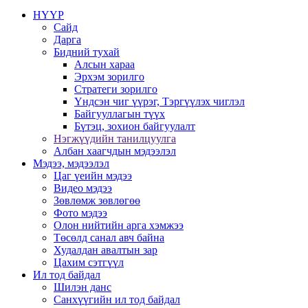
НҮҮР
Сайд
Дарга
Бидний тухай
Алсын хараа
Эрхэм зорилго
Стратеги зорилго
Үндсэн чиг үүрэг, Тэргүүлэх чиглэл
Байгууллагын түүх
Бүтэц, зохион байгуулалт
Нэгжүүдийн танилцуулга
Албан хаагчдын мэдээлэл
Мэдээ, мэдээлэл
Цаг үеийн мэдээ
Видео мэдээ
Зөвлөмж зөвлөгөө
Фото мэдээ
Олон нийтийн арга хэмжээ
Төсөлд санал авч байна
Худалдан авалтын зар
Цахим сэтгүүл
Ил тод байдал
Шилэн данс
Санхүүгийн ил тод байдал