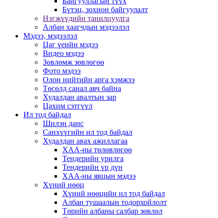
Байгууллагын түүх
Бүтэц, зохион байгуулалт
Нэгжүүдийн танилцуулга
Албан хаагчдын мэдээлэл
Мэдээ, мэдээлэл
Цаг үеийн мэдээ
Видео мэдээ
Зөвлөмж зөвлөгөө
Фото мэдээ
Олон нийтийн арга хэмжээ
Төсөлд санал авч байна
Худалдан авалтын зар
Цахим сэтгүүл
Ил тод байдал
Шилэн данс
Санхүүгийн ил тод байдал
Худалдан авах ажиллагаа
ХАА-ны төлөвлөгөө
Тендерийн урилга
Тендерийн үр дүн
ХАА-ны явцын мэдээ
Хүний нөөц
Хүний нөөцийн ил тод байдал
Албан тушаалын тодорхойлолт
Төрийн албаны салбар зөвлөл