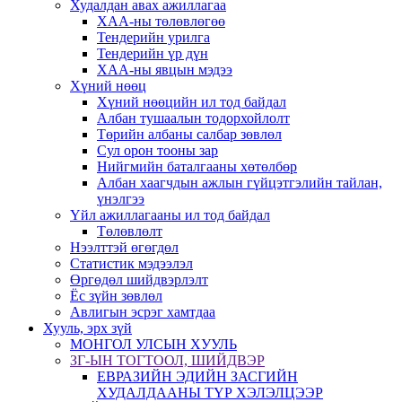
Худалдан авах ажиллагаа
ХАА-ны төлөвлөгөө
Тендерийн урилга
Тендерийн үр дүн
ХАА-ны явцын мэдээ
Хүний нөөц
Хүний нөөцийн ил тод байдал
Албан тушаалын тодорхойлолт
Төрийн албаны салбар зөвлөл
Сул орон тооны зар
Нийгмийн баталгааны хөтөлбөр
Албан хаагчдын ажлын гүйцэтгэлийн тайлан,
үнэлгээ
Үйл ажиллагааны ил тод байдал
Төлөвлөлт
Нээлттэй өгөгдөл
Статистик мэдээлэл
Өргөдөл шийдвэрлэлт
Ёс зүйн зөвлөл
Авлигын эсрэг хамтдаа
Хууль, эрх зүй
МОНГОЛ УЛСЫН ХУУЛЬ
ЗГ-ЫН ТОГТООЛ, ШИЙДВЭР
ЕВРАЗИЙН ЭДИЙН ЗАСГИЙН
ХУДАЛДААНЫ ТҮР ХЭЛЭЛЦЭЭР