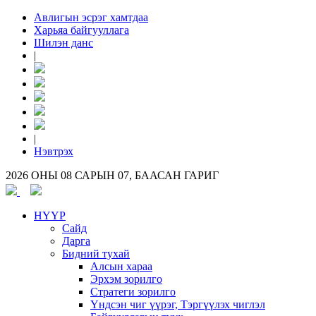
Авлигын эсрэг хамтдаа
Харьяа байгууллага
Шилэн данс
|
|
Нэвтрэх
2026 ОНЫ 08 САРЫН 07, БААСАН ГАРИГ
НҮҮР
Сайд
Дарга
Бидний тухай
Алсын хараа
Эрхэм зорилго
Стратеги зорилго
Үндсэн чиг үүрэг, Тэргүүлэх чиглэл