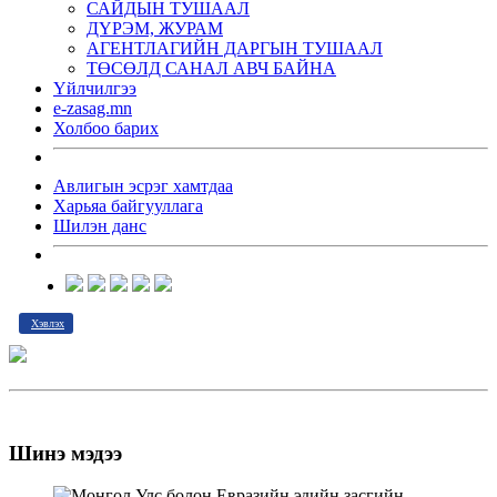
САЙДЫН ТУШААЛ
ДҮРЭМ, ЖУРАМ
АГЕНТЛАГИЙН ДАРГЫН ТУШААЛ
ТӨСӨЛД САНАЛ АВЧ БАЙНА
Үйлчилгээ
e-zasag.mn
Холбоо барих
Авлигын эсрэг хамтдаа
Харьяа байгууллага
Шилэн данс
Хэвлэх
Шинэ мэдээ