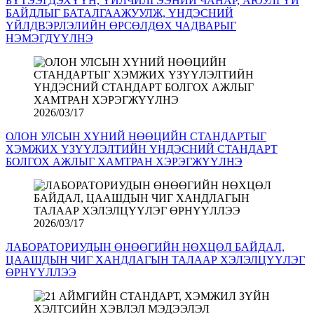
БҮТЭЭГДЭХҮҮН, ҮЙЛЧИЛГЭЭНИЙ ЧАНАР, АЮУЛГҮЙ
БАЙДЛЫГ БАТАЛГААЖУУЛЖ, ҮНДЭСНИЙ
ҮЙЛДВЭРЛЭЛИЙН ӨРСӨЛДӨХ ЧАДВАРЫГ
НЭМЭГДҮҮЛНЭ
2026/03/17
ОЛОН УЛСЫН ХҮНИЙ НӨӨЦИЙН СТАНДАРТЫГ
ХЭМЖИХ ҮЗҮҮЛЭЛТИЙН ҮНДЭСНИЙ СТАНДАРТ
БОЛГОХ АЖЛЫГ ХАМТРАН ХЭРЭГЖҮҮЛНЭ
2026/03/17
ЛАБОРАТОРИУДЫН ӨНӨӨГИЙН НӨХЦӨЛ БАЙДАЛ,
ЦААШДЫН ЧИГ ХАНДЛАГЫН ТАЛААР ХЭЛЭЛЦҮҮЛЭГ
ӨРНҮҮЛЛЭЭ