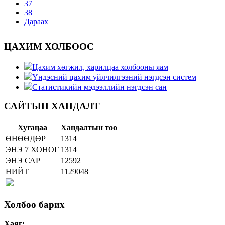
37
38
Дараах
ЦАХИМ ХОЛБООС
Цахим хөгжил, харилцаа холбооны яам
Үндэсний цахим үйлчилгээний нэгдсэн систем
Статистикийн мэдээллийн нэгдсэн сан
САЙТЫН ХАНДАЛТ
Хугацаа
Хандалтын тоо
ӨНӨӨДӨР
1314
ЭНЭ 7 ХОНОГ
1314
ЭНЭ САР
12592
НИЙТ
1129048
Холбоо барих
Хаяг: