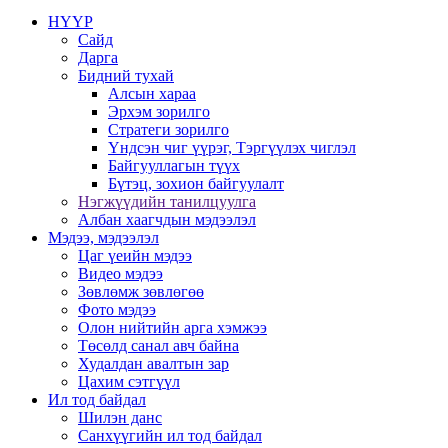
НҮҮР
Сайд
Дарга
Бидний тухай
Алсын хараа
Эрхэм зорилго
Стратеги зорилго
Үндсэн чиг үүрэг, Тэргүүлэх чиглэл
Байгууллагын түүх
Бүтэц, зохион байгуулалт
Нэгжүүдийн танилцуулга
Албан хаагчдын мэдээлэл
Мэдээ, мэдээлэл
Цаг үеийн мэдээ
Видео мэдээ
Зөвлөмж зөвлөгөө
Фото мэдээ
Олон нийтийн арга хэмжээ
Төсөлд санал авч байна
Худалдан авалтын зар
Цахим сэтгүүл
Ил тод байдал
Шилэн данс
Санхүүгийн ил тод байдал