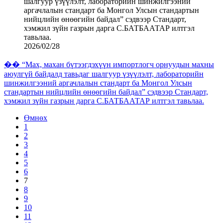
2026/02/28
�� “Мах, махан бүтээгдэхүүн импортлогч орнуудын махны
аюулгүй байдалд тавьдаг шалгуур үзүүлэлт, лабораторийн
шинжилгээний аргачлалын стандарт ба Монгол Улсын
стандартын нийцлийн өнөөгийн байдал” сэдвээр Стандарт,
хэмжил зүйн газрын дарга С.БАТБААТАР илтгэл тавьлаа.
Өмнөх
1
2
3
4
5
6
7
8
9
10
11