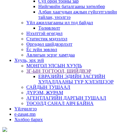
Сул орон тооны зар
Нийгмийн баталгааны хөтөлбөр
Албан хаагчдын ажлын гүйцэтгэлийн
тайлан, үнэлгээ
Үйл ажиллагааны ил тод байдал
Төлөвлөлт
Нээлттэй өгөгдөл
Статистик мэдээлэл
Өргөдөл шийдвэрлэлт
Ёс зүйн зөвлөл
Авлигын эсрэг хамтдаа
Хууль, эрх зүй
МОНГОЛ УЛСЫН ХУУЛЬ
ЗГ-ЫН ТОГТООЛ, ШИЙДВЭР
ЕВРАЗИЙН ЭДИЙН ЗАСГИЙН
ХУДАЛДААНЫ ТҮР ХЭЛЭЛЦЭЭР
САЙДЫН ТУШААЛ
ДҮРЭМ, ЖУРАМ
АГЕНТЛАГИЙН ДАРГЫН ТУШААЛ
ТӨСӨЛД САНАЛ АВЧ БАЙНА
Үйлчилгээ
e-zasag.mn
Холбоо барих