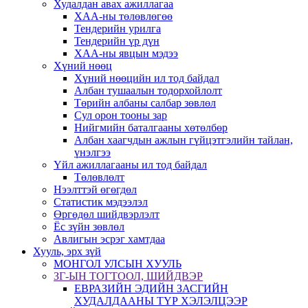
Худалдан авах ажиллагаа
ХАА-ны төлөвлөгөө
Тендерийн урилга
Тендерийн үр дүн
ХАА-ны явцын мэдээ
Хүний нөөц
Хүний нөөцийн ил тод байдал
Албан тушаалын тодорхойлолт
Төрийн албаны салбар зөвлөл
Сул орон тооны зар
Нийгмийн баталгааны хөтөлбөр
Албан хаагчдын ажлын гүйцэтгэлийн тайлан,
үнэлгээ
Үйл ажиллагааны ил тод байдал
Төлөвлөлт
Нээлттэй өгөгдөл
Статистик мэдээлэл
Өргөдөл шийдвэрлэлт
Ёс зүйн зөвлөл
Авлигын эсрэг хамтдаа
Хууль, эрх зүй
МОНГОЛ УЛСЫН ХУУЛЬ
ЗГ-ЫН ТОГТООЛ, ШИЙДВЭР
ЕВРАЗИЙН ЭДИЙН ЗАСГИЙН
ХУДАЛДААНЫ ТҮР ХЭЛЭЛЦЭЭР