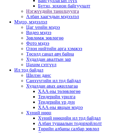
Байгууллагын түүх
Бүтэц, зохион байгуулалт
Нэгжүүдийн танилцуулга
Албан хаагчдын мэдээлэл
Мэдээ, мэдээлэл
Цаг үеийн мэдээ
Видео мэдээ
Зөвлөмж зөвлөгөө
Фото мэдээ
Олон нийтийн арга хэмжээ
Төсөлд санал авч байна
Худалдан авалтын зар
Цахим сэтгүүл
Ил тод байдал
Шилэн данс
Санхүүгийн ил тод байдал
Худалдан авах ажиллагаа
ХАА-ны төлөвлөгөө
Тендерийн урилга
Тендерийн үр дүн
ХАА-ны явцын мэдээ
Хүний нөөц
Хүний нөөцийн ил тод байдал
Албан тушаалын тодорхойлолт
Төрийн албаны салбар зөвлөл