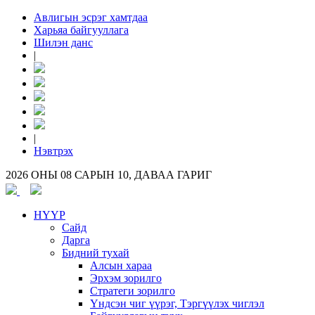
Авлигын эсрэг хамтдаа
Харьяа байгууллага
Шилэн данс
|
|
Нэвтрэх
2026 ОНЫ 08 САРЫН 10, ДАВАА ГАРИГ
НҮҮР
Сайд
Дарга
Бидний тухай
Алсын хараа
Эрхэм зорилго
Стратеги зорилго
Үндсэн чиг үүрэг, Тэргүүлэх чиглэл