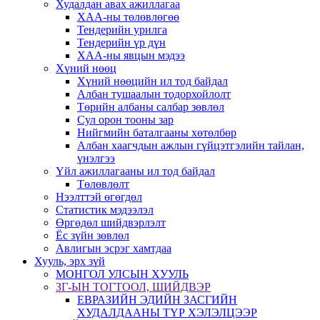
Худалдан авах ажиллагаа
ХАА-ны төлөвлөгөө
Тендерийн урилга
Тендерийн үр дүн
ХАА-ны явцын мэдээ
Хүний нөөц
Хүний нөөцийн ил тод байдал
Албан тушаалын тодорхойлолт
Төрийн албаны салбар зөвлөл
Сул орон тооны зар
Нийгмийн баталгааны хөтөлбөр
Албан хаагчдын ажлын гүйцэтгэлийн тайлан,
үнэлгээ
Үйл ажиллагааны ил тод байдал
Төлөвлөлт
Нээлттэй өгөгдөл
Статистик мэдээлэл
Өргөдөл шийдвэрлэлт
Ёс зүйн зөвлөл
Авлигын эсрэг хамтдаа
Хууль, эрх зүй
МОНГОЛ УЛСЫН ХУУЛЬ
ЗГ-ЫН ТОГТООЛ, ШИЙДВЭР
ЕВРАЗИЙН ЭДИЙН ЗАСГИЙН
ХУДАЛДААНЫ ТҮР ХЭЛЭЛЦЭЭР