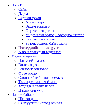
НҮҮР
Сайд
Дарга
Бидний тухай
Алсын хараа
Эрхэм зорилго
Стратеги зорилго
Үндсэн чиг үүрэг, Тэргүүлэх чиглэл
Байгууллагын түүх
Бүтэц, зохион байгуулалт
Нэгжүүдийн танилцуулга
Албан хаагчдын мэдээлэл
Мэдээ, мэдээлэл
Цаг үеийн мэдээ
Видео мэдээ
Зөвлөмж зөвлөгөө
Фото мэдээ
Олон нийтийн арга хэмжээ
Төсөлд санал авч байна
Худалдан авалтын зар
Цахим сэтгүүл
Ил тод байдал
Шилэн данс
Санхүүгийн ил тод байдал