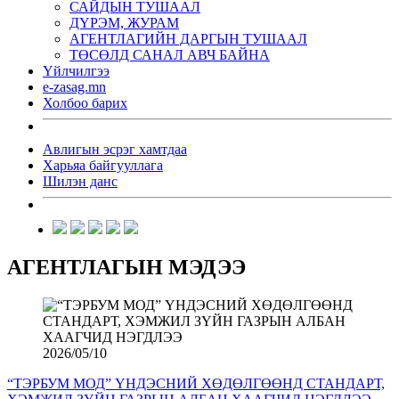
САЙДЫН ТУШААЛ
ДҮРЭМ, ЖУРАМ
АГЕНТЛАГИЙН ДАРГЫН ТУШААЛ
ТӨСӨЛД САНАЛ АВЧ БАЙНА
Үйлчилгээ
e-zasag.mn
Холбоо барих
Авлигын эсрэг хамтдаа
Харьяа байгууллага
Шилэн данс
АГЕНТЛАГЫН МЭДЭЭ
2026/05/10
“ТЭРБУМ МОД” ҮНДЭСНИЙ ХӨДӨЛГӨӨНД СТАНДАРТ,