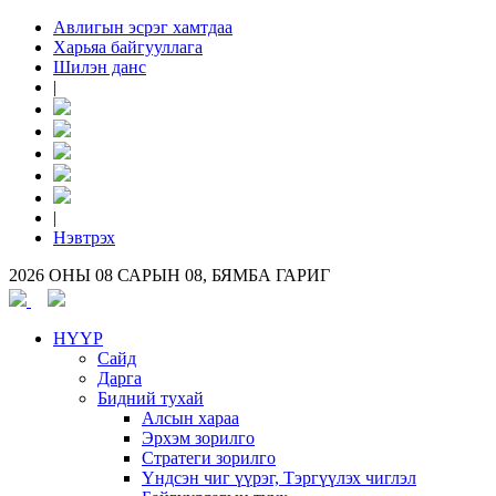
Авлигын эсрэг хамтдаа
Харьяа байгууллага
Шилэн данс
|
|
Нэвтрэх
2026 ОНЫ 08 САРЫН 08, БЯМБА ГАРИГ
НҮҮР
Сайд
Дарга
Бидний тухай
Алсын хараа
Эрхэм зорилго
Стратеги зорилго
Үндсэн чиг үүрэг, Тэргүүлэх чиглэл