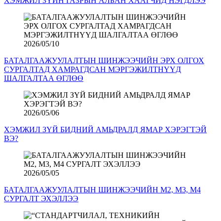
ХЭМЖИЛ ЗҮЙН ГАЗРЫН АЛБАН ХААГЧИД НЭГДЛЭЭ
2026/05/10
БАТАЛГААЖУУЛАЛТЫН ШИНЖЭЭЧИЙН ЭРХ ОЛГОХ
СУРГАЛТАД ХАМРАГДСАН МЭРГЭЖИЛТНҮҮД
ШАЛГАЛТАА ӨГЛӨӨ
2026/05/06
ХЭМЖИЛ ЗҮЙ БИДНИЙ АМЬДРАЛД ЯМАР ХЭРЭГТЭЙ
ВЭ?
2026/05/05
БАТАЛГААЖУУЛАЛТЫН ШИНЖЭЭЧИЙН М2, М3, М4
СУРГАЛТ ЭХЭЛЛЭЭ