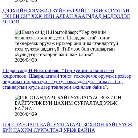
2026/04/30
ДЭЛХИЙН ХЭМЖИЛ ЗҮЙН ӨДРИЙГ ТОХИОЛДУУЛАН
“ЭН БИ СИ” ХХК-ИЙН АЛБАН ХААГЧДАД МЭДЭЭЛЭЛ
ӨГЛӨӨ
2026/04/30
Шадар сайд Н.Номтойбаяр: "Төр хувийн хэвшлээсээ
хоцрогдсон. Шаардлагатай тоног төхөөрөмж оруулж ирэхээр
бид ийм стандартгүй гээд хүлээж авдаггүй. Тиймээс бид
стандартын хууль дээр төвлөрөн ажиллаж байна".
2026/04/29
ГОССТАНДАРТ БАЙГУУЛЛАГААС ЗОХИОН БАЙГУУЛЖ
БУЙ ЦАХИМ СУРГАЛТАД УРЬЖ БАЙНА