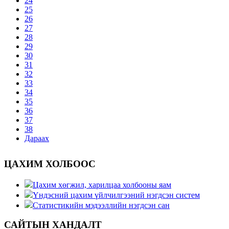
24
25
26
27
28
29
30
31
32
33
34
35
36
37
38
Дараах
ЦАХИМ ХОЛБООС
Цахим хөгжил, харилцаа холбооны яам
Үндэсний цахим үйлчилгээний нэгдсэн систем
Статистикийн мэдээллийн нэгдсэн сан
САЙТЫН ХАНДАЛТ