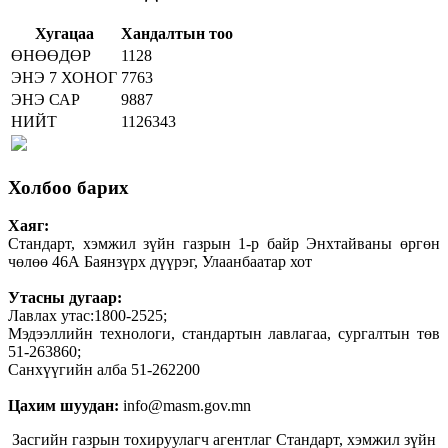
Хугацаа
Хандалтын тоо
ӨНӨӨДӨР
1128
ЭНЭ 7 ХОНОГ
7763
ЭНЭ САР
9887
НИЙТ
1126343
Холбоо барих
Хаяг:
Стандарт, хэмжил зүйн газрын 1-р байр Энхтайваны өргөн
чөлөө 46А Баянзүрх дүүрэг, Улаанбаатар хот
Утасны дугаар:
Лавлах утас:1800-2525;
Мэдээллийн технологи, стандартын лавлагаа, сургалтын төв
51-263860;
Санхүүгийн алба 51-262200
Цахим шуудан:
info@masm.gov.mn
Засгийн газрын тохируулагч агентлаг Стандарт, хэмжил зүйн