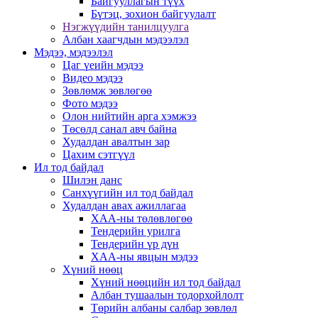
Байгууллагын түүх
Бүтэц, зохион байгуулалт
Нэгжүүдийн танилцуулга
Албан хаагчдын мэдээлэл
Мэдээ, мэдээлэл
Цаг үеийн мэдээ
Видео мэдээ
Зөвлөмж зөвлөгөө
Фото мэдээ
Олон нийтийн арга хэмжээ
Төсөлд санал авч байна
Худалдан авалтын зар
Цахим сэтгүүл
Ил тод байдал
Шилэн данс
Санхүүгийн ил тод байдал
Худалдан авах ажиллагаа
ХАА-ны төлөвлөгөө
Тендерийн урилга
Тендерийн үр дүн
ХАА-ны явцын мэдээ
Хүний нөөц
Хүний нөөцийн ил тод байдал
Албан тушаалын тодорхойлолт
Төрийн албаны салбар зөвлөл