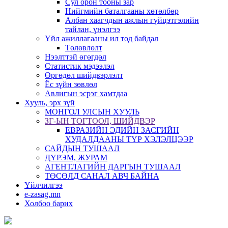
Сул орон тооны зар
Нийгмийн баталгааны хөтөлбөр
Албан хаагчдын ажлын гүйцэтгэлийн
тайлан, үнэлгээ
Үйл ажиллагааны ил тод байдал
Төлөвлөлт
Нээлттэй өгөгдөл
Статистик мэдээлэл
Өргөдөл шийдвэрлэлт
Ёс зүйн зөвлөл
Авлигын эсрэг хамтдаа
Хууль, эрх зүй
МОНГОЛ УЛСЫН ХУУЛЬ
ЗГ-ЫН ТОГТООЛ, ШИЙДВЭР
ЕВРАЗИЙН ЭДИЙН ЗАСГИЙН
ХУДАЛДААНЫ ТҮР ХЭЛЭЛЦЭЭР
САЙДЫН ТУШААЛ
ДҮРЭМ, ЖУРАМ
АГЕНТЛАГИЙН ДАРГЫН ТУШААЛ
ТӨСӨЛД САНАЛ АВЧ БАЙНА
Үйлчилгээ
e-zasag.mn
Холбоо барих