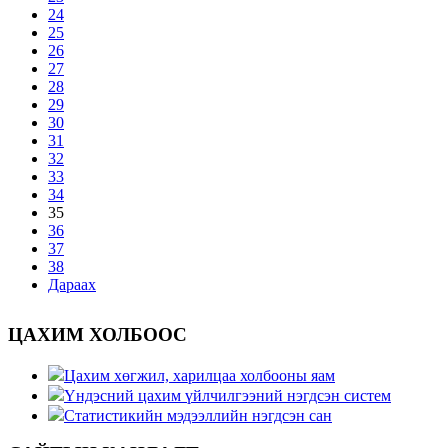
24
25
26
27
28
29
30
31
32
33
34
35
36
37
38
Дараах
ЦАХИМ ХОЛБООС
Цахим хөгжил, харилцаа холбооны яам
Үндэсний цахим үйлчилгээний нэгдсэн систем
Статистикийн мэдээллийн нэгдсэн сан