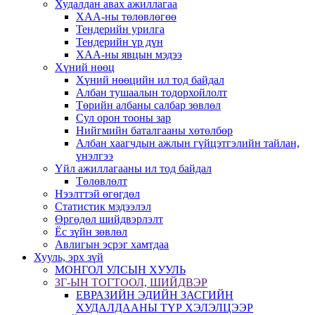
Худалдан авах ажиллагаа
ХАА-ны төлөвлөгөө
Тендерийн урилга
Тендерийн үр дүн
ХАА-ны явцын мэдээ
Хүний нөөц
Хүний нөөцийн ил тод байдал
Албан тушаалын тодорхойлолт
Төрийн албаны салбар зөвлөл
Сул орон тооны зар
Нийгмийн баталгааны хөтөлбөр
Албан хаагчдын ажлын гүйцэтгэлийн тайлан,
үнэлгээ
Үйл ажиллагааны ил тод байдал
Төлөвлөлт
Нээлттэй өгөгдөл
Статистик мэдээлэл
Өргөдөл шийдвэрлэлт
Ёс зүйн зөвлөл
Авлигын эсрэг хамтдаа
Хууль, эрх зүй
МОНГОЛ УЛСЫН ХУУЛЬ
ЗГ-ЫН ТОГТООЛ, ШИЙДВЭР
ЕВРАЗИЙН ЭДИЙН ЗАСГИЙН
ХУДАЛДААНЫ ТҮР ХЭЛЭЛЦЭЭР