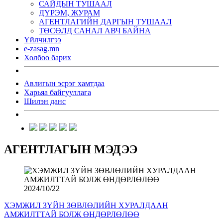
САЙДЫН ТУШААЛ
ДҮРЭМ, ЖУРАМ
АГЕНТЛАГИЙН ДАРГЫН ТУШААЛ
ТӨСӨЛД САНАЛ АВЧ БАЙНА
Үйлчилгээ
e-zasag.mn
Холбоо барих
Авлигын эсрэг хамтдаа
Харьяа байгууллага
Шилэн данс
АГЕНТЛАГЫН МЭДЭЭ
2024/10/22
ХЭМЖИЛ ЗҮЙН ЗӨВЛӨЛИЙН ХУРАЛДААН
АМЖИЛТТАЙ БОЛЖ ӨНДӨРЛӨЛӨӨ