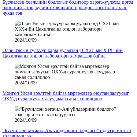
Бүсчилсэн хөгжлийн бодлогыг бодитоор хэрэгжүүлэхэд иргэд,
олон нийт, төр, хувийн хэвшлийн оролцоог тэгш хангах нь
чухал гэв
2024/10/09
Олон Улсын түлхүүр харьцуулалтанд СХЗГ-ын ХЗХ-ийн
Цахилгааны эталон лаборатори хамрагдаж байна
2024/10/09
Монгол Улсад эрэлттэй байгаа мэргэжлээр оюутан залуусыг
ОХУ-д суралцуулах асуудлаар санал солилцлоо
2024/10/09
“Бүсчилсэн хөгжил-Аж үйлдвэрийн бодлого” сэдвээр илтгэл
хэлэлцүүллээ