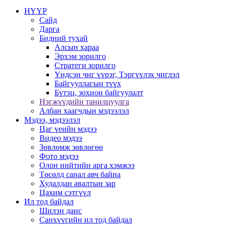
НҮҮР
Сайд
Дарга
Бидний тухай
Алсын хараа
Эрхэм зорилго
Стратеги зорилго
Үндсэн чиг үүрэг, Тэргүүлэх чиглэл
Байгууллагын түүх
Бүтэц, зохион байгуулалт
Нэгжүүдийн танилцуулга
Албан хаагчдын мэдээлэл
Мэдээ, мэдээлэл
Цаг үеийн мэдээ
Видео мэдээ
Зөвлөмж зөвлөгөө
Фото мэдээ
Олон нийтийн арга хэмжээ
Төсөлд санал авч байна
Худалдан авалтын зар
Цахим сэтгүүл
Ил тод байдал
Шилэн данс
Санхүүгийн ил тод байдал