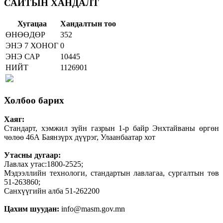
САЙТЫН ХАНДАЛТ
Хугацаа
Хандалтын тоо
ӨНӨӨДӨР
352
ЭНЭ 7 ХОНОГ
0
ЭНЭ САР
10445
НИЙТ
1126901
Холбоо барих
Хаяг:
Стандарт, хэмжил зүйн газрын 1-р байр Энхтайваны өргөн
чөлөө 46А Баянзүрх дүүрэг, Улаанбаатар хот
Утасны дугаар:
Лавлах утас:1800-2525;
Мэдээллийн технологи, стандартын лавлагаа, сургалтын төв
51-263860;
Санхүүгийн алба 51-262200
Цахим шуудан:
info@masm.gov.mn