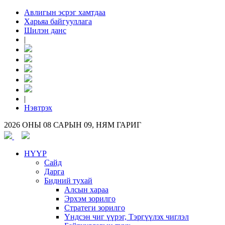
Авлигын эсрэг хамтдаа
Харьяа байгууллага
Шилэн данс
|
|
Нэвтрэх
2026 ОНЫ 08 САРЫН 09, НЯМ ГАРИГ
НҮҮР
Сайд
Дарга
Бидний тухай
Алсын хараа
Эрхэм зорилго
Стратеги зорилго
Үндсэн чиг үүрэг, Тэргүүлэх чиглэл