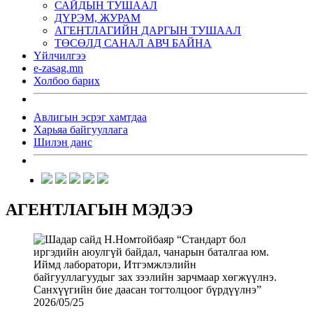
САЙДЫН ТУШААЛ
ДҮРЭМ, ЖУРАМ
АГЕНТЛАГИЙН ДАРГЫН ТУШААЛ
ТӨСӨЛД САНАЛ АВЧ БАЙНА
Үйлчилгээ
e-zasag.mn
Холбоо барих
Авлигын эсрэг хамтдаа
Харьяа байгууллага
Шилэн данс
АГЕНТЛАГЫН МЭДЭЭ
2026/05/25