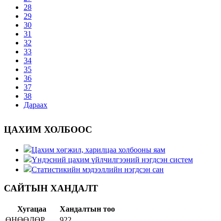
28
29
30
31
32
33
34
35
36
37
38
Дараах
ЦАХИМ ХОЛБООС
Цахим хөгжил, харилцаа холбооны яам
Үндэсний цахим үйлчилгээний нэгдсэн систем
Статистикийн мэдээллийн нэгдсэн сан
САЙТЫН ХАНДАЛТ
Хугацаа
Хандалтын тоо
ӨНӨӨДӨР
922