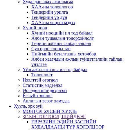
Худалдан авах ажиллагаа
ХАА-ны төлөвлөгөө
Тендерийн урилга
Тендерийн үр дүн
ХАА-ны явцын мэдээ
Хүний нөөц
Хүний нөөцийн ил тод байдал
Албан тушаалын тодорхойлолт
Төрийн албаны салбар зөвлөл
Сул орон тооны зар
Нийгмийн баталгааны хөтөлбөр
Албан хаагчдын ажлын гүйцэтгэлийн тайлан,
үнэлгээ
Үйл ажиллагааны ил тод байдал
Төлөвлөлт
Нээлттэй өгөгдөл
Статистик мэдээлэл
Өргөдөл шийдвэрлэлт
Ёс зүйн зөвлөл
Авлигын эсрэг хамтдаа
Хууль, эрх зүй
МОНГОЛ УЛСЫН ХУУЛЬ
ЗГ-ЫН ТОГТООЛ, ШИЙДВЭР
ЕВРАЗИЙН ЭДИЙН ЗАСГИЙН
ХУДАЛДААНЫ ТҮР ХЭЛЭЛЦЭЭР