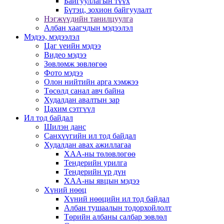
Байгууллагын түүх
Бүтэц, зохион байгуулалт
Нэгжүүдийн танилцуулга
Албан хаагчдын мэдээлэл
Мэдээ, мэдээлэл
Цаг үеийн мэдээ
Видео мэдээ
Зөвлөмж зөвлөгөө
Фото мэдээ
Олон нийтийн арга хэмжээ
Төсөлд санал авч байна
Худалдан авалтын зар
Цахим сэтгүүл
Ил тод байдал
Шилэн данс
Санхүүгийн ил тод байдал
Худалдан авах ажиллагаа
ХАА-ны төлөвлөгөө
Тендерийн урилга
Тендерийн үр дүн
ХАА-ны явцын мэдээ
Хүний нөөц
Хүний нөөцийн ил тод байдал
Албан тушаалын тодорхойлолт
Төрийн албаны салбар зөвлөл