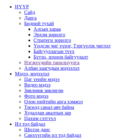
НҮҮР
Сайд
Дарга
Бидний тухай
Алсын хараа
Эрхэм зорилго
Стратеги зорилго
Үндсэн чиг үүрэг, Тэргүүлэх чиглэл
Байгууллагын түүх
Бүтэц, зохион байгуулалт
Нэгжүүдийн танилцуулга
Албан хаагчдын мэдээлэл
Мэдээ, мэдээлэл
Цаг үеийн мэдээ
Видео мэдээ
Зөвлөмж зөвлөгөө
Фото мэдээ
Олон нийтийн арга хэмжээ
Төсөлд санал авч байна
Худалдан авалтын зар
Цахим сэтгүүл
Ил тод байдал
Шилэн данс
Санхүүгийн ил тод байдал