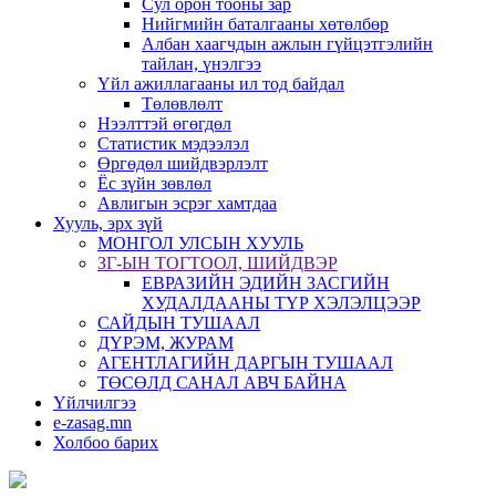
Сул орон тооны зар
Нийгмийн баталгааны хөтөлбөр
Албан хаагчдын ажлын гүйцэтгэлийн
тайлан, үнэлгээ
Үйл ажиллагааны ил тод байдал
Төлөвлөлт
Нээлттэй өгөгдөл
Статистик мэдээлэл
Өргөдөл шийдвэрлэлт
Ёс зүйн зөвлөл
Авлигын эсрэг хамтдаа
Хууль, эрх зүй
МОНГОЛ УЛСЫН ХУУЛЬ
ЗГ-ЫН ТОГТООЛ, ШИЙДВЭР
ЕВРАЗИЙН ЭДИЙН ЗАСГИЙН
ХУДАЛДААНЫ ТҮР ХЭЛЭЛЦЭЭР
САЙДЫН ТУШААЛ
ДҮРЭМ, ЖУРАМ
АГЕНТЛАГИЙН ДАРГЫН ТУШААЛ
ТӨСӨЛД САНАЛ АВЧ БАЙНА
Үйлчилгээ
e-zasag.mn
Холбоо барих