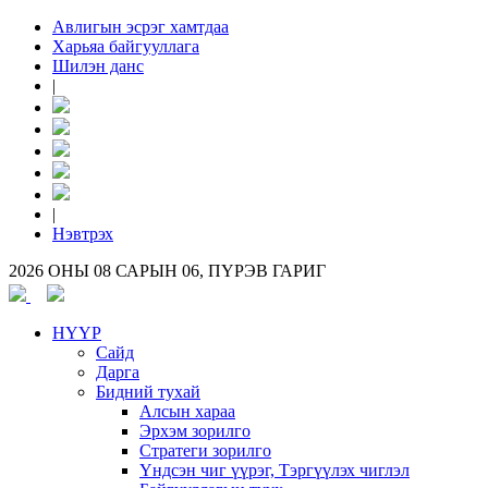
Авлигын эсрэг хамтдаа
Харьяа байгууллага
Шилэн данс
|
|
Нэвтрэх
2026 ОНЫ 08 САРЫН 06, ПҮРЭВ ГАРИГ
НҮҮР
Сайд
Дарга
Бидний тухай
Алсын хараа
Эрхэм зорилго
Стратеги зорилго
Үндсэн чиг үүрэг, Тэргүүлэх чиглэл