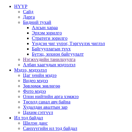
НҮҮР
Сайд
Дарга
Бидний тухай
Алсын хараа
Эрхэм зорилго
Стратеги зорилго
Үндсэн чиг үүрэг, Тэргүүлэх чиглэл
Байгууллагын түүх
Бүтэц, зохион байгуулалт
Нэгжүүдийн танилцуулга
Албан хаагчдын мэдээлэл
Мэдээ, мэдээлэл
Цаг үеийн мэдээ
Видео мэдээ
Зөвлөмж зөвлөгөө
Фото мэдээ
Олон нийтийн арга хэмжээ
Төсөлд санал авч байна
Худалдан авалтын зар
Цахим сэтгүүл
Ил тод байдал
Шилэн данс
Санхүүгийн ил тод байдал