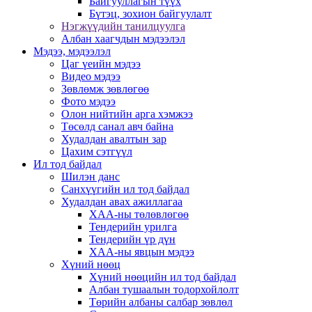
Байгууллагын түүх
Бүтэц, зохион байгуулалт
Нэгжүүдийн танилцуулга
Албан хаагчдын мэдээлэл
Мэдээ, мэдээлэл
Цаг үеийн мэдээ
Видео мэдээ
Зөвлөмж зөвлөгөө
Фото мэдээ
Олон нийтийн арга хэмжээ
Төсөлд санал авч байна
Худалдан авалтын зар
Цахим сэтгүүл
Ил тод байдал
Шилэн данс
Санхүүгийн ил тод байдал
Худалдан авах ажиллагаа
ХАА-ны төлөвлөгөө
Тендерийн урилга
Тендерийн үр дүн
ХАА-ны явцын мэдээ
Хүний нөөц
Хүний нөөцийн ил тод байдал
Албан тушаалын тодорхойлолт
Төрийн албаны салбар зөвлөл