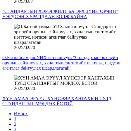
2025/02/21
"СТАНДАРТЫН ХЭРЭГЖИЛТ БА ЭРХ ЗҮЙН ОРЧИН”
НЭГДСЭН ХУРАЛДААН БОЛЖ БАЙНА
2025/02/20
О.Батнайрамдал-УИХ-ын гишүүн: "Стандартын эрх зүйн
орчныг сайжруулах, хяналтын системийг нэгтгэж, нэгдсэн
агентлаг байгуулах шаардлагатай"
2025/02/20
ХҮН АМАА ЭРҮҮЛ ХҮНСЭЭР ХАНГАХЫН ТУЛД
СТАНДАРТЫГ МӨРДӨХ ЁСТОЙ
Өмнөх
1
2
3