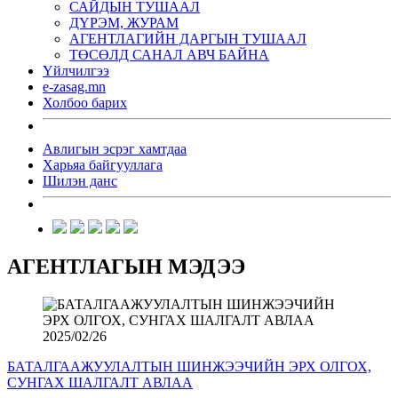
САЙДЫН ТУШААЛ
ДҮРЭМ, ЖУРАМ
АГЕНТЛАГИЙН ДАРГЫН ТУШААЛ
ТӨСӨЛД САНАЛ АВЧ БАЙНА
Үйлчилгээ
e-zasag.mn
Холбоо барих
Авлигын эсрэг хамтдаа
Харьяа байгууллага
Шилэн данс
АГЕНТЛАГЫН МЭДЭЭ
2025/02/26
БАТАЛГААЖУУЛАЛТЫН ШИНЖЭЭЧИЙН ЭРХ ОЛГОХ,
СУНГАХ ШАЛГАЛТ АВЛАА