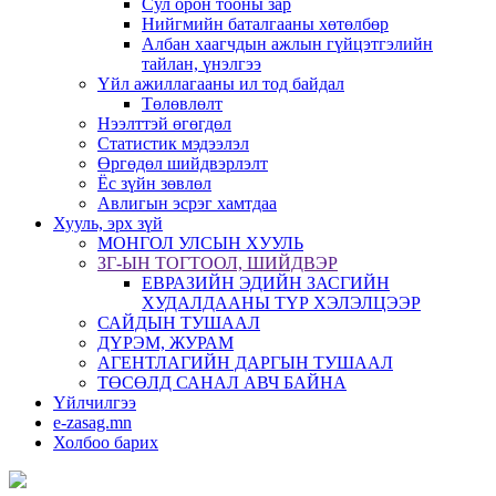
Сул орон тооны зар
Нийгмийн баталгааны хөтөлбөр
Албан хаагчдын ажлын гүйцэтгэлийн
тайлан, үнэлгээ
Үйл ажиллагааны ил тод байдал
Төлөвлөлт
Нээлттэй өгөгдөл
Статистик мэдээлэл
Өргөдөл шийдвэрлэлт
Ёс зүйн зөвлөл
Авлигын эсрэг хамтдаа
Хууль, эрх зүй
МОНГОЛ УЛСЫН ХУУЛЬ
ЗГ-ЫН ТОГТООЛ, ШИЙДВЭР
ЕВРАЗИЙН ЭДИЙН ЗАСГИЙН
ХУДАЛДААНЫ ТҮР ХЭЛЭЛЦЭЭР
САЙДЫН ТУШААЛ
ДҮРЭМ, ЖУРАМ
АГЕНТЛАГИЙН ДАРГЫН ТУШААЛ
ТӨСӨЛД САНАЛ АВЧ БАЙНА
Үйлчилгээ
e-zasag.mn
Холбоо барих