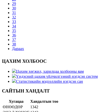
29
30
31
32
33
34
35
36
37
38
Дараах
ЦАХИМ ХОЛБООС
Цахим хөгжил, харилцаа холбооны яам
Үндэсний цахим үйлчилгээний нэгдсэн систем
Статистикийн мэдээллийн нэгдсэн сан
САЙТЫН ХАНДАЛТ
Хугацаа
Хандалтын тоо
ӨНӨӨДӨР
1342