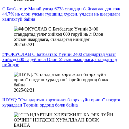
С.Батбаатар: Манай улсад 6738 стандарт байгаагаас дөнгөж
44.7% нь олон улсын түвшинд хүрсэн, үлдсэн нь шаардлага
хангахгүй байна
2025/02/21
#ФОКУСЛАВ С.Батбаатар: Үүний 2400 стандартад үзлэг
хийхэд 600 гаруй нь л Олон Улсын шаардлага, стандартад
нийцдэг
2025/02/21
ШУУД: "Стандартын хэрэгжилт ба эрх зүйн орчин" нэгдсэн
хуралдаан Төрийн ордонд болж байна