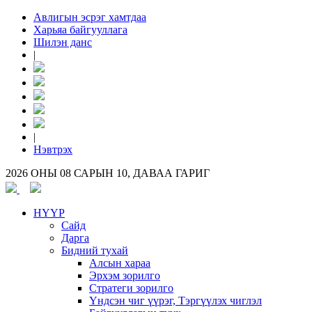
Авлигын эсрэг хамтдаа
Харьяа байгууллага
Шилэн данс
|
|
Нэвтрэх
2026 ОНЫ 08 САРЫН 10, ДАВАА ГАРИГ
НҮҮР
Сайд
Дарга
Бидний тухай
Алсын хараа
Эрхэм зорилго
Стратеги зорилго
Үндсэн чиг үүрэг, Тэргүүлэх чиглэл