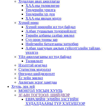
Худалдан авах ажиллагаа
ХАА-ны төлөвлөгөө
Тендерийн урилга
Тендерийн үр дүн
ХАА-ны явцын мэдээ
Хүний нөөц
Хүний нөөцийн ил тод байдал
Албан тушаалын тодорхойлолт
Төрийн албаны салбар зөвлөл
Сул орон тооны зар
Нийгмийн баталгааны хөтөлбөр
Албан хаагчдын ажлын гүйцэтгэлийн тайлан,
үнэлгээ
Үйл ажиллагааны ил тод байдал
Төлөвлөлт
Нээлттэй өгөгдөл
Статистик мэдээлэл
Өргөдөл шийдвэрлэлт
Ёс зүйн зөвлөл
Авлигын эсрэг хамтдаа
Хууль, эрх зүй
МОНГОЛ УЛСЫН ХУУЛЬ
ЗГ-ЫН ТОГТООЛ, ШИЙДВЭР
ЕВРАЗИЙН ЭДИЙН ЗАСГИЙН
ХУДАЛДААНЫ ТҮР ХЭЛЭЛЦЭЭР