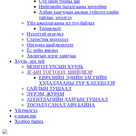
Сул орон тооны зар
Нийгмийн баталгааны хөтөлбөр
Албан хаагчдын ажлын гүйцэтгэлийн
тайлан, үнэлгээ
Үйл ажиллагааны ил тод байдал
Төлөвлөлт
Нээлттэй өгөгдөл
Статистик мэдээлэл
Өргөдөл шийдвэрлэлт
Ёс зүйн зөвлөл
Авлигын эсрэг хамтдаа
Хууль, эрх зүй
МОНГОЛ УЛСЫН ХУУЛЬ
ЗГ-ЫН ТОГТООЛ, ШИЙДВЭР
ЕВРАЗИЙН ЭДИЙН ЗАСГИЙН
ХУДАЛДААНЫ ТҮР ХЭЛЭЛЦЭЭР
САЙДЫН ТУШААЛ
ДҮРЭМ, ЖУРАМ
АГЕНТЛАГИЙН ДАРГЫН ТУШААЛ
ТӨСӨЛД САНАЛ АВЧ БАЙНА
Үйлчилгээ
e-zasag.mn
Холбоо барих