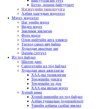
Байгууллагын түүх
Бүтэц, зохион байгуулалт
Нэгжүүдийн танилцуулга
Албан хаагчдын мэдээлэл
Мэдээ, мэдээлэл
Цаг үеийн мэдээ
Видео мэдээ
Зөвлөмж зөвлөгөө
Фото мэдээ
Олон нийтийн арга хэмжээ
Төсөлд санал авч байна
Худалдан авалтын зар
Цахим сэтгүүл
Ил тод байдал
Шилэн данс
Санхүүгийн ил тод байдал
Худалдан авах ажиллагаа
ХАА-ны төлөвлөгөө
Тендерийн урилга
Тендерийн үр дүн
ХАА-ны явцын мэдээ
Хүний нөөц
Хүний нөөцийн ил тод байдал
Албан тушаалын тодорхойлолт
Төрийн албаны салбар зөвлөл