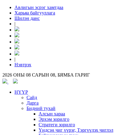
Авлигын эсрэг хамтдаа
Харьяа байгууллага
Шилэн данс
|
|
Нэвтрэх
2026 ОНЫ 08 САРЫН 08, БЯМБА ГАРИГ
НҮҮР
Сайд
Дарга
Бидний тухай
Алсын хараа
Эрхэм зорилго
Стратеги зорилго
Үндсэн чиг үүрэг, Тэргүүлэх чиглэл