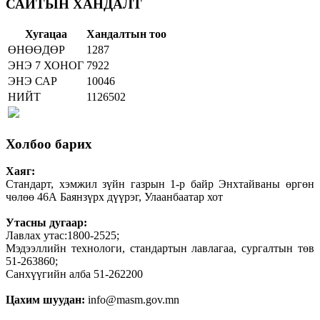
САЙТЫН ХАНДАЛТ
Хугацаа
Хандалтын тоо
ӨНӨӨДӨР
1287
ЭНЭ 7 ХОНОГ
7922
ЭНЭ САР
10046
НИЙТ
1126502
Холбоо барих
Хаяг:
Стандарт, хэмжил зүйн газрын 1-р байр Энхтайваны өргөн
чөлөө 46А Баянзүрх дүүрэг, Улаанбаатар хот
Утасны дугаар:
Лавлах утас:1800-2525;
Мэдээллийн технологи, стандартын лавлагаа, сургалтын төв
51-263860;
Санхүүгийн алба 51-262200
Цахим шуудан:
info@masm.gov.mn