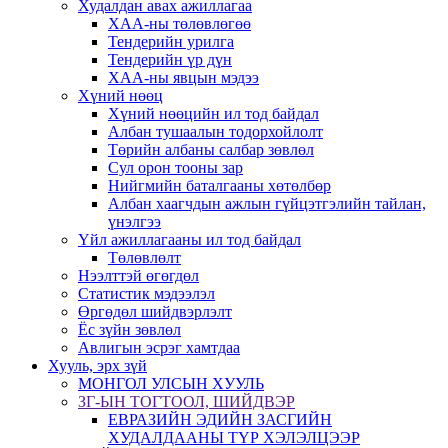
Худалдан авах ажиллагаа
ХАА-ны төлөвлөгөө
Тендерийн урилга
Тендерийн үр дүн
ХАА-ны явцын мэдээ
Хүний нөөц
Хүний нөөцийн ил тод байдал
Албан тушаалын тодорхойлолт
Төрийн албаны салбар зөвлөл
Сул орон тооны зар
Нийгмийн баталгааны хөтөлбөр
Албан хаагчдын ажлын гүйцэтгэлийн тайлан,
үнэлгээ
Үйл ажиллагааны ил тод байдал
Төлөвлөлт
Нээлттэй өгөгдөл
Статистик мэдээлэл
Өргөдөл шийдвэрлэлт
Ёс зүйн зөвлөл
Авлигын эсрэг хамтдаа
Хууль, эрх зүй
МОНГОЛ УЛСЫН ХУУЛЬ
ЗГ-ЫН ТОГТООЛ, ШИЙДВЭР
ЕВРАЗИЙН ЭДИЙН ЗАСГИЙН
ХУДАЛДААНЫ ТҮР ХЭЛЭЛЦЭЭР