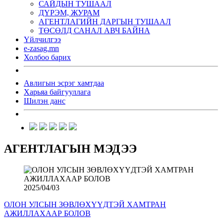
САЙДЫН ТУШААЛ
ДҮРЭМ, ЖУРАМ
АГЕНТЛАГИЙН ДАРГЫН ТУШААЛ
ТӨСӨЛД САНАЛ АВЧ БАЙНА
Үйлчилгээ
e-zasag.mn
Холбоо барих
Авлигын эсрэг хамтдаа
Харьяа байгууллага
Шилэн данс
АГЕНТЛАГЫН МЭДЭЭ
2025/04/03
ОЛОН УЛСЫН ЗӨВЛӨХҮҮДТЭЙ ХАМТРАН
АЖИЛЛАХААР БОЛОВ