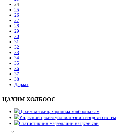
24
25
26
27
28
29
30
31
32
33
34
35
36
37
38
Дараах
ЦАХИМ ХОЛБООС
Цахим хөгжил, харилцаа холбооны яам
Үндэсний цахим үйлчилгээний нэгдсэн систем
Статистикийн мэдээллийн нэгдсэн сан