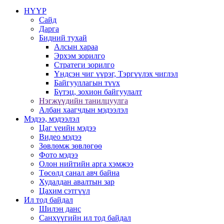
НҮҮР
Сайд
Дарга
Бидний тухай
Алсын хараа
Эрхэм зорилго
Стратеги зорилго
Үндсэн чиг үүрэг, Тэргүүлэх чиглэл
Байгууллагын түүх
Бүтэц, зохион байгуулалт
Нэгжүүдийн танилцуулга
Албан хаагчдын мэдээлэл
Мэдээ, мэдээлэл
Цаг үеийн мэдээ
Видео мэдээ
Зөвлөмж зөвлөгөө
Фото мэдээ
Олон нийтийн арга хэмжээ
Төсөлд санал авч байна
Худалдан авалтын зар
Цахим сэтгүүл
Ил тод байдал
Шилэн данс
Санхүүгийн ил тод байдал