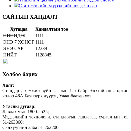
Статистикийн мэдээллийн нэгдсэн сан
САЙТЫН ХАНДАЛТ
Хугацаа
Хандалтын тоо
ӨНӨӨДӨР
1111
ЭНЭ 7 ХОНОГ
1111
ЭНЭ САР
12389
НИЙТ
1128845
Холбоо барих
Хаяг:
Стандарт, хэмжил зүйн газрын 1-р байр Энхтайваны өргөн
чөлөө 46А Баянзүрх дүүрэг, Улаанбаатар хот
Утасны дугаар:
Лавлах утас:1800-2525;
Мэдээллийн технологи, стандартын лавлагаа, сургалтын төв
51-263860;
Санхүүгийн алба 51-262200