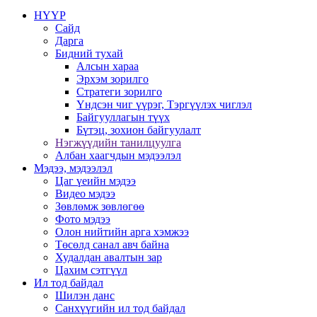
НҮҮР
Сайд
Дарга
Бидний тухай
Алсын хараа
Эрхэм зорилго
Стратеги зорилго
Үндсэн чиг үүрэг, Тэргүүлэх чиглэл
Байгууллагын түүх
Бүтэц, зохион байгуулалт
Нэгжүүдийн танилцуулга
Албан хаагчдын мэдээлэл
Мэдээ, мэдээлэл
Цаг үеийн мэдээ
Видео мэдээ
Зөвлөмж зөвлөгөө
Фото мэдээ
Олон нийтийн арга хэмжээ
Төсөлд санал авч байна
Худалдан авалтын зар
Цахим сэтгүүл
Ил тод байдал
Шилэн данс
Санхүүгийн ил тод байдал