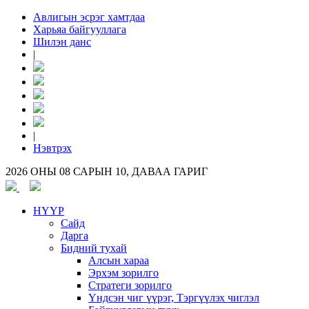
Авлигын эсрэг хамтдаа
Харьяа байгууллага
Шилэн данс
|
|
Нэвтрэх
2026 ОНЫ 08 САРЫН 10, ДАВАА ГАРИГ
НҮҮР
Сайд
Дарга
Бидний тухай
Алсын хараа
Эрхэм зорилго
Стратеги зорилго
Үндсэн чиг үүрэг, Тэргүүлэх чиглэл