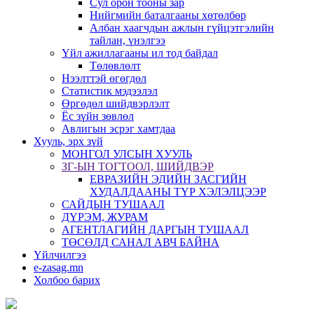
Сул орон тооны зар
Нийгмийн баталгааны хөтөлбөр
Албан хаагчдын ажлын гүйцэтгэлийн
тайлан, үнэлгээ
Үйл ажиллагааны ил тод байдал
Төлөвлөлт
Нээлттэй өгөгдөл
Статистик мэдээлэл
Өргөдөл шийдвэрлэлт
Ёс зүйн зөвлөл
Авлигын эсрэг хамтдаа
Хууль, эрх зүй
МОНГОЛ УЛСЫН ХУУЛЬ
ЗГ-ЫН ТОГТООЛ, ШИЙДВЭР
ЕВРАЗИЙН ЭДИЙН ЗАСГИЙН
ХУДАЛДААНЫ ТҮР ХЭЛЭЛЦЭЭР
САЙДЫН ТУШААЛ
ДҮРЭМ, ЖУРАМ
АГЕНТЛАГИЙН ДАРГЫН ТУШААЛ
ТӨСӨЛД САНАЛ АВЧ БАЙНА
Үйлчилгээ
e-zasag.mn
Холбоо барих