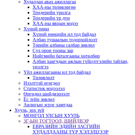
Худалдан авах ажиллагаа
ХАА-ны төлөвлөгөө
Тендерийн урилга
Тендерийн үр дүн
ХАА-ны явцын мэдээ
Хүний нөөц
Хүний нөөцийн ил тод байдал
Албан тушаалын тодорхойлолт
Төрийн албаны салбар зөвлөл
Сул орон тооны зар
Нийгмийн баталгааны хөтөлбөр
Албан хаагчдын ажлын гүйцэтгэлийн тайлан,
үнэлгээ
Үйл ажиллагааны ил тод байдал
Төлөвлөлт
Нээлттэй өгөгдөл
Статистик мэдээлэл
Өргөдөл шийдвэрлэлт
Ёс зүйн зөвлөл
Авлигын эсрэг хамтдаа
Хууль, эрх зүй
МОНГОЛ УЛСЫН ХУУЛЬ
ЗГ-ЫН ТОГТООЛ, ШИЙДВЭР
ЕВРАЗИЙН ЭДИЙН ЗАСГИЙН
ХУДАЛДААНЫ ТҮР ХЭЛЭЛЦЭЭР