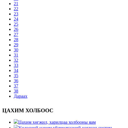
21
22
23
24
25
26
27
28
29
30
31
32
33
34
35
36
37
38
Дараах
ЦАХИМ ХОЛБООС
Цахим хөгжил, харилцаа холбооны яам
Үндэсний цахим үйлчилгээний нэгдсэн систем