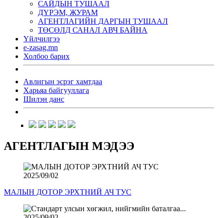
САЙДЫН ТУШААЛ
ДҮРЭМ, ЖУРАМ
АГЕНТЛАГИЙН ДАРГЫН ТУШААЛ
ТӨСӨЛД САНАЛ АВЧ БАЙНА
Үйлчилгээ
e-zasag.mn
Холбоо барих
Авлигын эсрэг хамтдаа
Харьяа байгууллага
Шилэн данс
АГЕНТЛАГЫН МЭДЭЭ
2025/09/02
МАЛЫН ДОТОР ЭРХТНИЙ АЧ ТУС
2025/09/02