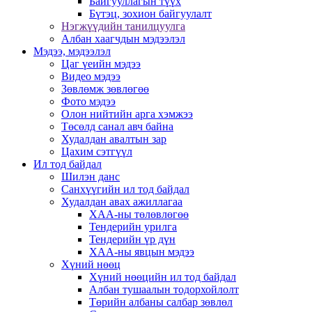
Байгууллагын түүх
Бүтэц, зохион байгуулалт
Нэгжүүдийн танилцуулга
Албан хаагчдын мэдээлэл
Мэдээ, мэдээлэл
Цаг үеийн мэдээ
Видео мэдээ
Зөвлөмж зөвлөгөө
Фото мэдээ
Олон нийтийн арга хэмжээ
Төсөлд санал авч байна
Худалдан авалтын зар
Цахим сэтгүүл
Ил тод байдал
Шилэн данс
Санхүүгийн ил тод байдал
Худалдан авах ажиллагаа
ХАА-ны төлөвлөгөө
Тендерийн урилга
Тендерийн үр дүн
ХАА-ны явцын мэдээ
Хүний нөөц
Хүний нөөцийн ил тод байдал
Албан тушаалын тодорхойлолт
Төрийн албаны салбар зөвлөл