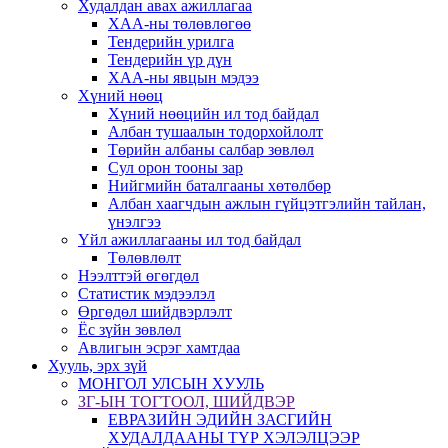
Худалдан авах ажиллагаа
ХАА-ны төлөвлөгөө
Тендерийн урилга
Тендерийн үр дүн
ХАА-ны явцын мэдээ
Хүний нөөц
Хүний нөөцийн ил тод байдал
Албан тушаалын тодорхойлолт
Төрийн албаны салбар зөвлөл
Сул орон тооны зар
Нийгмийн баталгааны хөтөлбөр
Албан хаагчдын ажлын гүйцэтгэлийн тайлан,
үнэлгээ
Үйл ажиллагааны ил тод байдал
Төлөвлөлт
Нээлттэй өгөгдөл
Статистик мэдээлэл
Өргөдөл шийдвэрлэлт
Ёс зүйн зөвлөл
Авлигын эсрэг хамтдаа
Хууль, эрх зүй
МОНГОЛ УЛСЫН ХУУЛЬ
ЗГ-ЫН ТОГТООЛ, ШИЙДВЭР
ЕВРАЗИЙН ЭДИЙН ЗАСГИЙН
ХУДАЛДААНЫ ТҮР ХЭЛЭЛЦЭЭР