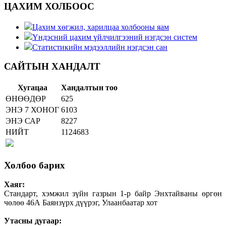
ЦАХИМ ХОЛБООС
Цахим хөгжил, харилцаа холбооны яам
Үндэсний цахим үйлчилгээний нэгдсэн систем
Статистикийн мэдээллийн нэгдсэн сан
САЙТЫН ХАНДАЛТ
Хугацаа
Хандалтын тоо
ӨНӨӨДӨР
625
ЭНЭ 7 ХОНОГ
6103
ЭНЭ САР
8227
НИЙТ
1124683
Холбоо барих
Хаяг:
Стандарт, хэмжил зүйн газрын 1-р байр Энхтайваны өргөн
чөлөө 46А Баянзүрх дүүрэг, Улаанбаатар хот
Утасны дугаар: