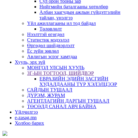
Сул орон тооны зар
Нийгмийн баталгааны хөтөлбөр
Албан хаагчдын ажлын гүйцэтгэлийн
тайлан, үнэлгээ
Үйл ажиллагааны ил тод байдал
Төлөвлөлт
Нээлттэй өгөгдөл
Статистик мэдээлэл
Өргөдөл шийдвэрлэлт
Ёс зүйн зөвлөл
Авлигын эсрэг хамтдаа
Хууль, эрх зүй
МОНГОЛ УЛСЫН ХУУЛЬ
ЗГ-ЫН ТОГТООЛ, ШИЙДВЭР
ЕВРАЗИЙН ЭДИЙН ЗАСГИЙН
ХУДАЛДААНЫ ТҮР ХЭЛЭЛЦЭЭР
САЙДЫН ТУШААЛ
ДҮРЭМ, ЖУРАМ
АГЕНТЛАГИЙН ДАРГЫН ТУШААЛ
ТӨСӨЛД САНАЛ АВЧ БАЙНА
Үйлчилгээ
e-zasag.mn
Холбоо барих