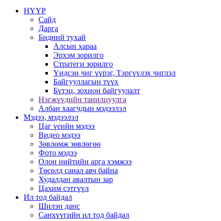
НҮҮР
Сайд
Дарга
Бидний тухай
Алсын хараа
Эрхэм зорилго
Стратеги зорилго
Үндсэн чиг үүрэг, Тэргүүлэх чиглэл
Байгууллагын түүх
Бүтэц, зохион байгуулалт
Нэгжүүдийн танилцуулга
Албан хаагчдын мэдээлэл
Мэдээ, мэдээлэл
Цаг үеийн мэдээ
Видео мэдээ
Зөвлөмж зөвлөгөө
Фото мэдээ
Олон нийтийн арга хэмжээ
Төсөлд санал авч байна
Худалдан авалтын зар
Цахим сэтгүүл
Ил тод байдал
Шилэн данс
Санхүүгийн ил тод байдал