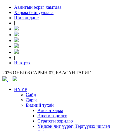
Авлигын эсрэг хамтдаа
Харьяа байгууллага
Шилэн данс
|
|
Нэвтрэх
2026 ОНЫ 08 САРЫН 07, БААСАН ГАРИГ
НҮҮР
Сайд
Дарга
Бидний тухай
Алсын хараа
Эрхэм зорилго
Стратеги зорилго
Үндсэн чиг үүрэг, Тэргүүлэх чиглэл