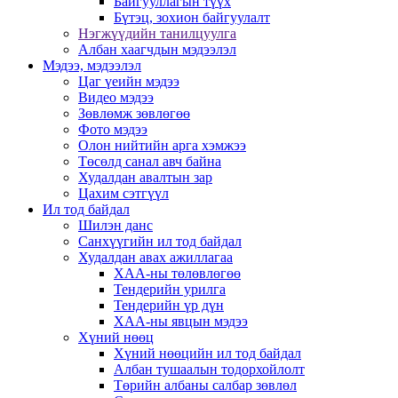
Байгууллагын түүх
Бүтэц, зохион байгуулалт
Нэгжүүдийн танилцуулга
Албан хаагчдын мэдээлэл
Мэдээ, мэдээлэл
Цаг үеийн мэдээ
Видео мэдээ
Зөвлөмж зөвлөгөө
Фото мэдээ
Олон нийтийн арга хэмжээ
Төсөлд санал авч байна
Худалдан авалтын зар
Цахим сэтгүүл
Ил тод байдал
Шилэн данс
Санхүүгийн ил тод байдал
Худалдан авах ажиллагаа
ХАА-ны төлөвлөгөө
Тендерийн урилга
Тендерийн үр дүн
ХАА-ны явцын мэдээ
Хүний нөөц
Хүний нөөцийн ил тод байдал
Албан тушаалын тодорхойлолт
Төрийн албаны салбар зөвлөл