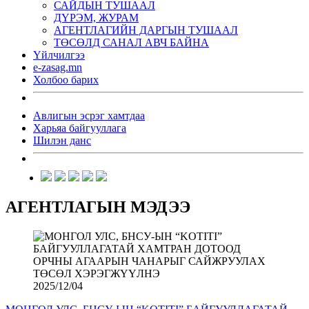
САЙДЫН ТУШААЛ
ДҮРЭМ, ЖУРАМ
АГЕНТЛАГИЙН ДАРГЫН ТУШААЛ
ТӨСӨЛД САНАЛ АВЧ БАЙНА
Үйлчилгээ
e-zasag.mn
Холбоо барих
Авлигын эсрэг хамтдаа
Харьяа байгууллага
Шилэн данс
АГЕНТЛАГЫН МЭДЭЭ
2025/12/04