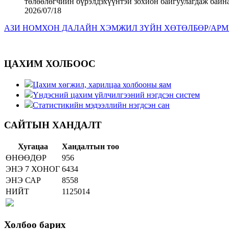
2026/07/18
АЗИ НОМХОН ДАЛАЙН ХЭМЖИЛ ЗҮЙН ХӨТӨЛБӨР/APMP
ЦАХИМ ХОЛБООС
Цахим хөгжил, харилцаа холбооны яам
Үндэсний цахим үйлчилгээний нэгдсэн систем
Статистикийн мэдээллийн нэгдсэн сан
САЙТЫН ХАНДАЛТ
Хугацаа
Хандалтын тоо
ӨНӨӨДӨР
956
ЭНЭ 7 ХОНОГ
6434
ЭНЭ САР
8558
НИЙТ
1125014
Холбоо барих