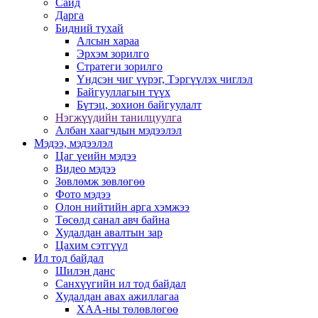
Сайд
Дарга
Бидний тухай
Алсын хараа
Эрхэм зорилго
Стратеги зорилго
Үндсэн чиг үүрэг, Тэргүүлэх чиглэл
Байгууллагын түүх
Бүтэц, зохион байгуулалт
Нэгжүүдийн танилцуулга
Албан хаагчдын мэдээлэл
Мэдээ, мэдээлэл
Цаг үеийн мэдээ
Видео мэдээ
Зөвлөмж зөвлөгөө
Фото мэдээ
Олон нийтийн арга хэмжээ
Төсөлд санал авч байна
Худалдан авалтын зар
Цахим сэтгүүл
Ил тод байдал
Шилэн данс
Санхүүгийн ил тод байдал
Худалдан авах ажиллагаа
ХАА-ны төлөвлөгөө