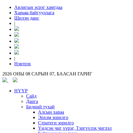
Авлигын эсрэг хамтдаа
Харьяа байгууллага
Шилэн данс
|
|
Нэвтрэх
2026 ОНЫ 08 САРЫН 07, БААСАН ГАРИГ
НҮҮР
Сайд
Дарга
Бидний тухай
Алсын хараа
Эрхэм зорилго
Стратеги зорилго
Үндсэн чиг үүрэг, Тэргүүлэх чиглэл