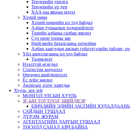
Тендерийн урилга
Тендерийн үр дүн
ХАА-ны явцын мэдээ
Хүний нөөц
Хүний нөөцийн ил тод байдал
Албан тушаалын тодорхойлолт
Төрийн албаны салбар зөвлөл
Сул орон тооны зар
Нийгмийн баталгааны хөтөлбөр
Албан хаагчдын ажлын гүйцэтгэлийн тайлан, үн
Үйл ажиллагааны ил тод байдал
Төлөвлөлт
Нээлттэй өгөгдөл
Статистик мэдээлэл
Өргөдөл шийдвэрлэлт
Ёс зүйн зөвлөл
Авлигын эсрэг хамтдаа
Хууль, эрх зүй
МОНГОЛ УЛСЫН ХУУЛЬ
ЗГ-ЫН ТОГТООЛ, ШИЙДВЭР
ЕВРАЗИЙН ЭДИЙН ЗАСГИЙН ХУДАЛДААНЫ
САЙДЫН ТУШААЛ
ДҮРЭМ, ЖУРАМ
АГЕНТЛАГИЙН ДАРГЫН ТУШААЛ
ТӨСӨЛД САНАЛ АВЧ БАЙНА