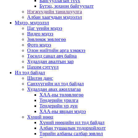
Байгууллагын түүх
Бүтэц, зохион байгуулалт
Нэгжүүдийн танилцуулга
Албан хаагчдын мэдээлэл
Мэдээ, мэдээлэл
Цаг үеийн мэдээ
Видео мэдээ
Зөвлөмж зөвлөгөө
Фото мэдээ
Олон нийтийн арга хэмжээ
Төсөлд санал авч байна
Худалдан авалтын зар
Цахим сэтгүүл
Ил тод байдал
Шилэн данс
Санхүүгийн ил тод байдал
Худалдан авах ажиллагаа
ХАА-ны төлөвлөгөө
Тендерийн урилга
Тендерийн үр дүн
ХАА-ны явцын мэдээ
Хүний нөөц
Хүний нөөцийн ил тод байдал
Албан тушаалын тодорхойлолт
Төрийн албаны салбар зөвлөл