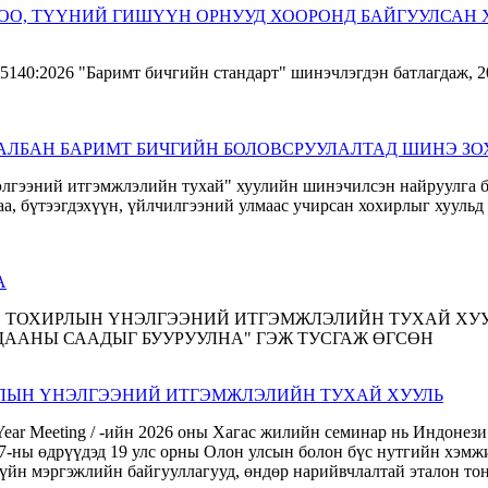
БОО, ТҮҮНИЙ ГИШҮҮН ОРНУУД ХООРОНД БАЙГУУЛСАН
, АЛБАН БАРИМТ БИЧГИЙН БОЛОВСРУУЛАЛТАД ШИНЭ 
А
РЛЫН ҮНЭЛГЭЭНИЙ ИТГЭМЖЛЭЛИЙН ТУХАЙ ХУУЛЬ