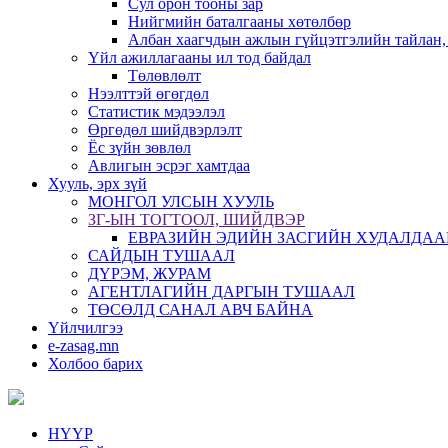
Сул орон тооны зар
Нийгмийн баталгааны хөтөлбөр
Албан хаагчдын ажлын гүйцэтгэлийн тайлан,
Үйл ажиллагааны ил тод байдал
Төлөвлөлт
Нээлттэй өгөгдөл
Статистик мэдээлэл
Өргөдөл шийдвэрлэлт
Ёс зүйн зөвлөл
Авлигын эсрэг хамтдаа
Хууль, эрх зүй
МОНГОЛ УЛСЫН ХУУЛЬ
ЗГ-ЫН ТОГТООЛ, ШИЙДВЭР
ЕВРАЗИЙН ЭДИЙН ЗАСГИЙН ХУДАЛДАА
САЙДЫН ТУШААЛ
ДҮРЭМ, ЖУРАМ
АГЕНТЛАГИЙН ДАРГЫН ТУШААЛ
ТӨСӨЛД САНАЛ АВЧ БАЙНА
Үйлчилгээ
e-zasag.mn
Холбоо барих
НҮҮР