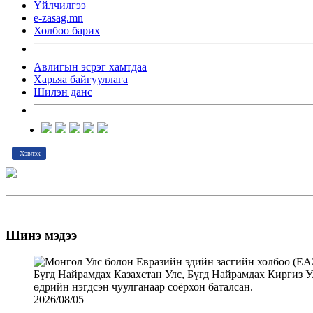
Үйлчилгээ
e-zasag.mn
Холбоо барих
Авлигын эсрэг хамтдаа
Харьяа байгууллага
Шилэн данс
Хэвлэх
Шинэ мэдээ
2026/08/05