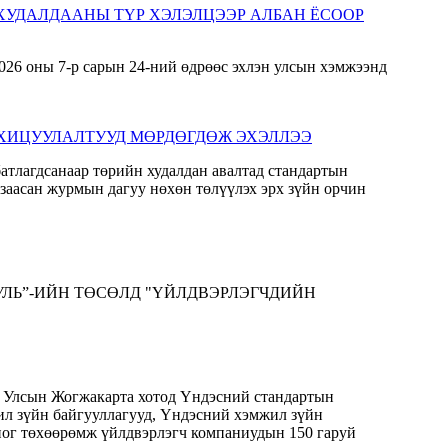
 ХУДАЛДААНЫ ТҮР ХЭЛЭЛЦЭЭР АЛБАН ЁСООР
ЗОХИЦУУЛАЛТУУД МӨРДӨГДӨЖ ЭХЭЛЛЭЭ